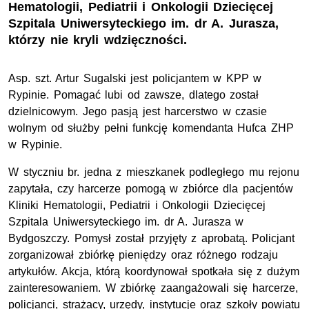
Hematologii, Pediatrii i Onkologii Dziecięcej
Szpitala Uniwersyteckiego im. dr A. Jurasza,
którzy nie kryli wdzięczności.
Asp. szt. Artur Sugalski jest policjantem w KPP w
Rypinie. Pomagać lubi od zawsze, dlatego został
dzielnicowym. Jego pasją jest harcerstwo w czasie
wolnym od służby pełni funkcję komendanta Hufca ZHP
w Rypinie.
W styczniu br. jedna z mieszkanek podległego mu rejonu
zapytała, czy harcerze pomogą w zbiórce dla pacjentów
Kliniki Hematologii, Pediatrii i Onkologii Dziecięcej
Szpitala Uniwersyteckiego im. dr A. Jurasza w
Bydgoszczy. Pomysł został przyjęty z aprobatą. Policjant
zorganizował zbiórkę pieniędzy oraz różnego rodzaju
artykułów. Akcja, którą koordynował spotkała się z dużym
zainteresowaniem. W zbiórkę zaangażowali się harcerze,
policjanci, strażacy, urzędy, instytucje oraz szkoły powiatu