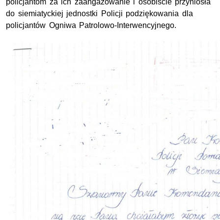
policjantom za ich zaangażowanie i osobiście przyniosła
do siemiatyckiej jednostki Policji podziękowania dla
policjantów Ogniwa Patrolowo-Interwencyjnego.