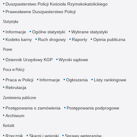
Duszpasterstwo Policji Kościoła Rzymskokatolickiego
Prawosławne Duszpasterstwo Policji
Statystyka
Informacje
Ogólne statystyki
Wybrane statystyki
Kodeks karny
Ruch drogowy
Raporty
Opinia publiczna
Prawo
Dziennik Urzędowy KGP
Wyroki sądowe
Praca w Policji
Praca w Policji
Informacje
Ogłoszenia
Listy rankingowe
Rekrutacja
Zamówienia publiczne
Postępowania o zamówienia
Postępowania podprogowe
Archiwum
Kontakt
Rzecznik
Skargi i wnioski
Sprawy weteranów