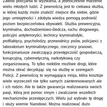
Zawód policjanta to wyzwania, a jednocześnie marzenie
wielu młodych ludzi. Z pewnością jest to ciekawa służba,
w której każdy może znaleźć miejsce dla siebie, gdzie
jego umiejętności i zdobyta wiedza pomogą podnieść
poziom bezpieczeństwa obywateli. Służba prewencyjna,
kryminalna, dochodzeniowo-śledcza, ruchu drogowego,
policyjni antyterroryści, technicy kryminalistyki,
profilaktycy, psycholodzy, przewodnicy psów, policjanci z
laboratorium kryminalistycznego, rzecznicy prasowi,
funkcjonariusze zwalczający przestępczość gospodarczą,
korupcyjną, cybernetyczną, narkotykową czy
zorganizowaną. To tylko niektóre możliwe drogi, które
można obrać decydując się na służbę w szeregach
Policji. Z pewnością to wymagająca misja, która kosztuje
wiele wyrzeczeń nie tylko samych zainteresowanych ale
i ich rodzin. Ale to także gwarancja realizowania swoich
pasji, którą jest pomoc innym i zwalczanie wszelkich
mechanizmów przestępczych. Wielu już wybrało tę drogę
i służy wiernie Narodowi. Można realizować dużo