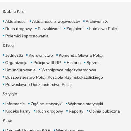
Działania Policji
Aktualności
Aktualności z województw
Archiwum X
Ruch drogowy
Poszukiwani
Zaginieni
Lotnictwo Policji
Polemiki i sprostowania
O Policji
Jednostki
Kierownictwo
Komenda Główna Policji
Organizacja
Policja w III RP
Historia
Sprzęt
Umundurowanie
Współpraca międzynarodowa
Duszpasterstwo Policji Kościoła Rzymskokatolickiego
Prawosławne Duszpasterstwo Policji
Statystyka
Informacje
Ogólne statystyki
Wybrane statystyki
Kodeks karny
Ruch drogowy
Raporty
Opinia publiczna
Prawo
Dziennik Urzędowy KGP
Wyroki sądowe