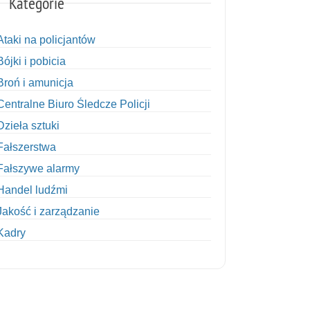
Kategorie
Ataki na policjantów
Bójki i pobicia
Broń i amunicja
Centralne Biuro Śledcze Policji
Dzieła sztuki
Fałszerstwa
Fałszywe alarmy
Handel ludźmi
Jakość i zarządzanie
Kadry
Kobiety w Policji
Korupcja
Kradzież