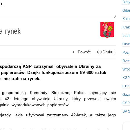
Biał
m.
Gda
Kato
Kra
na rynek
Lubl
Olsz
Powrót
Drukuj
Poz
Rze
ospodarczą KSP zatrzymali obywatela Ukrainy za
Wro
papierosów. Dzięki funkcjonariuszom 89 600 sztuk
KGP
nie trafi na rynek.
CBZ
 gosporadczą Komendy Stołecznej Policji zajmujący się
Gaze
i 42- letniego obywatela Ukrainy, który przewoził swoim
CSP
alnie wyprodukowanych papierosów.
SP S
ojazdy, jakie użytkował zatrzymany 42-latek, a także jego