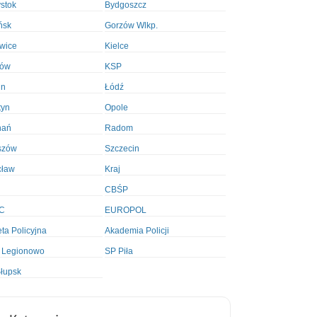
ystok
Bydgoszcz
ńsk
Gorzów Wlkp.
wice
Kielce
ków
KSP
in
Łódź
tyn
Opole
nań
Radom
szów
Szczecin
cław
Kraj
CBŚP
C
EUROPOL
ta Policyjna
Akademia Policji
 Legionowo
SP Piła
łupsk