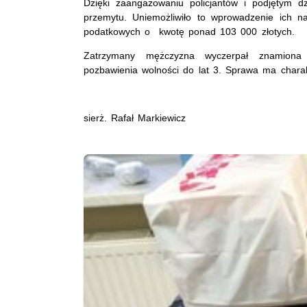
Dzięki zaangażowaniu policjantów i podjętym d
przemytu. Uniemożliwiło to wprowadzenie ich n
podatkowych o kwotę ponad 103 000 złotych.
Zatrzymany mężczyzna wyczerpał znamiona 
pozbawienia wolności do lat 3. Sprawa ma chara
sierż. Rafał Markiewicz