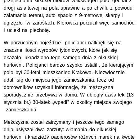
przejechaniu kilkuset metrów volkswagen polo zjechał z
drogi asfaltowej na pola uprawne a po chwili, z powodu
załamania terenu, auto spadło z 9-metrowej skarpy i
ugrzęzło w zaroślach. Kierowca porzucił więc samochód
i uciekł na piechotę.
W porzuconym pojeździe policjanci natknęli się na
znaczne ilości wyrobów tytoniowych, które jak się
okazało, ukradziono tego samego dnia z olkuskiej
hurtowni. Policjanci bardzo szybko ustalili, że kierującym
polo był 30-letni mieszkaniec Krakowa. Niezwłocznie
udali się do miejsca jego zamieszkania, lecz od
domowników uzyskali informacje, że mężczyzna
sporadycznie przebywa w domu. W ubiegły czwartek (13
stycznia br.) 30-latek „wpadł” w okolicy miejsca swojego
zamieszkania.
Mężczyzna został zatrzymany i jeszcze tego samego
dnia usłyszał dwa zarzuty: włamania do olkuskiej
hurtowni i kradzieży papierosów różnych marek na kwotę