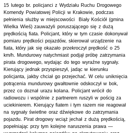
15 lutego br. policjanci z Wydziału Ruchu Drogowego
Komendy Powiatowej Policji w Krakowie, podczas
pełnienia służby w miejscowości Biały Kościół (gmina
Wielka Wieś) zauważyli poruszającego się z dużą
prędkością fiata. Policjant, który w tym czasie dokonywał
pomiaru prędkości pojazdów, skierował urządzenie na
fiata, który jak się okazało przekroczył prędkość o 25
km/h. Mundurowy natychmiast podjął próbę zatrzymania
pirata drogowego, wydając do tego wyraźne sygnały.
Kierujący jednak przyspieszył, jadąc w kierunku
policjanta, jakby chciał go przejechać. W celu uniknięcia
potrącenia mundurowy gwałtownie odskoczył w bok,
przez co doznał urazu kolana. Policjant wrócił do
radiowozu i wspólnie z partnerem ruszyli w pościg za
uciekinierem. Kierujący fiatem i tym razem nie reagował
na sygnały świetlne oraz dźwiękowe do zatrzymania
pojazdu. Pirat drogowy wciąż jechał z dużą prędkością,
popełniając przy tym kolejne naruszenia prawa —