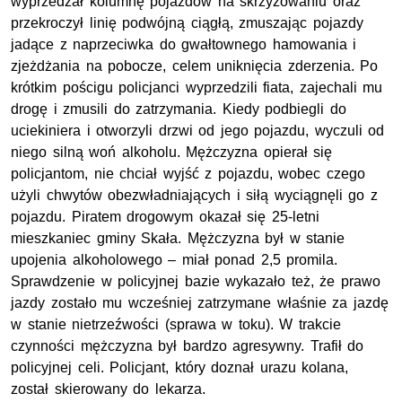
wyprzedzał kolumnę pojazdów na skrzyżowaniu oraz
przekroczył linię podwójną ciągłą, zmuszając pojazdy
jadące z naprzeciwka do gwałtownego hamowania i
zjeżdżania na pobocze, celem uniknięcia zderzenia. Po
krótkim pościgu policjanci wyprzedzili fiata, zajechali mu
drogę i zmusili do zatrzymania. Kiedy podbiegli do
uciekiniera i otworzyli drzwi od jego pojazdu, wyczuli od
niego silną woń alkoholu. Mężczyzna opierał się
policjantom, nie chciał wyjść z pojazdu, wobec czego
użyli chwytów obezwładniających i siłą wyciągnęli go z
pojazdu. Piratem drogowym okazał się 25-letni
mieszkaniec gminy Skała. Mężczyzna był w stanie
upojenia alkoholowego – miał ponad 2,5 promila.
Sprawdzenie w policyjnej bazie wykazało też, że prawo
jazdy zostało mu wcześniej zatrzymane właśnie za jazdę
w stanie nietrzeźwości (sprawa w toku). W trakcie
czynności mężczyzna był bardzo agresywny. Trafił do
policyjnej celi. Policjant, który doznał urazu kolana,
został skierowany do lekarza.