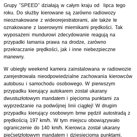
Grupy "SPEED" działają w całym kraju od lipca tego
roku. Do służby kierowane są zarówno radiowozy
nieoznakowane z wideorejestratorami, ale także te
oznakowane z laserowymi miernikami prędkości. Tak
wyposażeni mundurowi zdecydowanie reagują na
przypadki łamania prawa na drodze, zarówno
przekraczanie prędkości, jak i inne niebezpieczne
manewry.
W ubiegły weekend kamera zainstalowana w radiowozie
zarejestrowała nieodpowiedzialne zachowania kierowców
autobusu i samochodu osobowego. W pierwszym
przypadku kierujący autokarem został ukarany
dwustuzłotowym mandatem i pięcioma punktami za
wyprzedzanie na podwójnej linii ciągłej! W drugim
przypadku kierujący osobowym bmw pędził autostradą z
prędkością 197 km/h. W tym miejscu obowiązywało
ograniczenie do 140 km/h. Kierowca został ukarany
pięćsetzłotowym mandatem i dziesięcioma punktami.