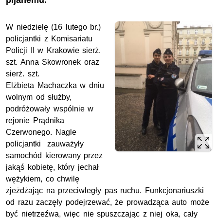
pijanemu.
W niedzielę (16 lutego br.)
policjantki z Komisariatu
Policji II w Krakowie sierż.
szt. Anna Skowronek oraz
sierż. szt.
Elżbieta Machaczka w dniu
wolnym od służby,
podróżowały wspólnie w
rejonie Prądnika
Czerwonego. Nagle
policjantki zauważyły
samochód kierowany przez
jakąś kobietę, który jechał
wężykiem, co chwilę
zjeżdżając na przeciwległy pas ruchu. Funkcjonariuszki
od razu zaczęły podejrzewać, że prowadząca auto może
być nietrzeźwa, więc nie spuszczając z niej oka, cały