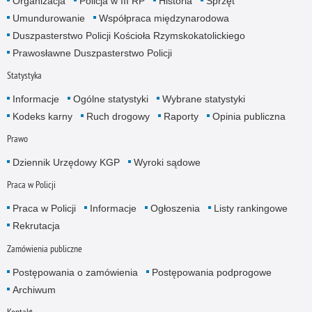
Organizacja
Policja w III RP
Historia
Sprzęt
Umundurowanie
Współpraca międzynarodowa
Duszpasterstwo Policji Kościoła Rzymskokatolickiego
Prawosławne Duszpasterstwo Policji
Statystyka
Informacje
Ogólne statystyki
Wybrane statystyki
Kodeks karny
Ruch drogowy
Raporty
Opinia publiczna
Prawo
Dziennik Urzędowy KGP
Wyroki sądowe
Praca w Policji
Praca w Policji
Informacje
Ogłoszenia
Listy rankingowe
Rekrutacja
Zamówienia publiczne
Postępowania o zamówienia
Postępowania podprogowe
Archiwum
Kontakt