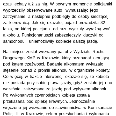
czas jechały tuż za nią. W pewnym momencie policjantki
wyprzedziły obserwowane auto wymuszając jego
zatrzymanie, a następnie podbiegły do osoby siedzącej
za kierownicą. Jak się okazało, pojazd prowadziła 32-
latka, od której policjantki od razu wyczuły wyraźną woń
alkoholu. Funkcjonariuszki zabezpieczyły kluczyki od
samochodu i uniemożliwiły kobiecie dalszą jazdę.
Na miejsce został wezwany patrol z Wydziału Ruchu
Drogowego KMP w Krakowie, który przebadał kierującą
pod kątem trzeźwości. Badanie alkomatem wykazało
stężenie ponad 2 promili alkoholu w organizmie kobiety.
Co więcej, w trakcie interwencji okazało się, że kobieta
nie posiada przy sobie prawa jazdy, gdyż zostało jej ono
wcześniej zatrzymane za jazdę pod wpływem alkoholu.
Po wykonanych czynnościach kobieta została
przekazana pod opiekę krewnych. Jednocześnie
wręczono jej wezwanie do stawiennictwa w Komisariacie
Policji III w Krakowie, celem przesłuchania i wykonania