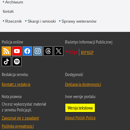
Archiwum
Kontakt
Rzecznik
Skargi i wnioski
Sprawy weteranów
Policja
online
Biuletyn Informacji Publicznej
BIP KGP
Redakcja serwisu
Dostępność
Kontakt z redakcją
Deklaracja dostępności
Nota prawna
Inne wersje portalu
Chcesz wykorzystać materiał
Wersja tekstowa
z serwisu Policja.pl.
About Polish Police
Zapoznaj się z zasadami
Polityka prywatności