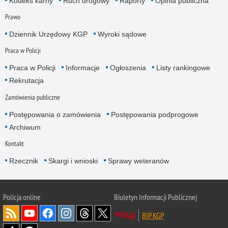
Kodeks karny
Ruch drogowy
Raporty
Opinia publiczna
Prawo
Dziennik Urzędowy KGP
Wyroki sądowe
Praca w Policji
Praca w Policji
Informacje
Ogłoszenia
Listy rankingowe
Rekrutacja
Zamówienia publiczne
Postępowania o zamówienia
Postępowania podprogowe
Archiwum
Kontakt
Rzecznik
Skargi i wnioski
Sprawy weteranów
Policja
online
Biuletyn Informacji Publicznej
BIP KGP