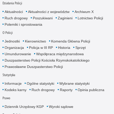
Działania Policji
Aktualności
Aktualności z województw
Archiwum X
Ruch drogowy
Poszukiwani
Zaginieni
Lotnictwo Policji
Polemiki i sprostowania
O Policji
Jednostki
Kierownictwo
Komenda Główna Policji
Organizacja
Policja w III RP
Historia
Sprzęt
Umundurowanie
Współpraca międzynarodowa
Duszpasterstwo Policji Kościoła Rzymskokatolickiego
Prawosławne Duszpasterstwo Policji
Statystyka
Informacje
Ogólne statystyki
Wybrane statystyki
Kodeks karny
Ruch drogowy
Raporty
Opinia publiczna
Prawo
Dziennik Urzędowy KGP
Wyroki sądowe