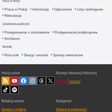
Praca w Policji
Praca w Policji
Informacje
Ogłoszenia
Listy rankingowe
Rekrutacja
Zamówienia publiczne
Postępowania o zamówienia
Postępowania podprogowe
Archiwum
Kontakt
Rzecznik
Skargi i wnioski
Sprawy weteranów
Policja
online
Biuletyn Informacji Publicznej
BIP KGP
Redakcja serwisu
Dostępność
Kontakt z redakcją
Deklaracja dostępności