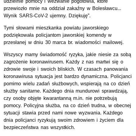
udzielnie pomocy i wezwanie pogotowia, które
przewiozło mnie na oddział zakaźny w Bolesławcu...
Wynik SARS-CoV-2 ujemny. Dziękuję”.
Tymi słowami mieszkanka powiatu jaworskiego
podziękowała policjantom jaworskiej komendy w
przesłanej w dniu 30 marca br. wiadomości mailowej.
Wszyscy mamy świadomość ryzyka, jakie niesie za sobą
zagrożenie koronawirusem. Każdy z nas martwi się o
zdrowie swoje i swoich bliskich. W czasach panowania
koronawirusa sytuacja jest bardzo dynamiczna. Policjanci
pomimo wielu zadań służbowych, wspierają na co dzień
służby sanitarne. Każdego dnia mundurowi sprawdzają,
czy osoby objęte kwarantanną m.in. nie potrzebują
pomocy. Policyjna służba, na co dzień trudna, w obecnej
sytuacji stawia przed nami nowe wyzwania. Każdego
dnia policjanci ryzykują swoim zdrowiem i życiem dla
bezpieczeństwa nas wszystkich.