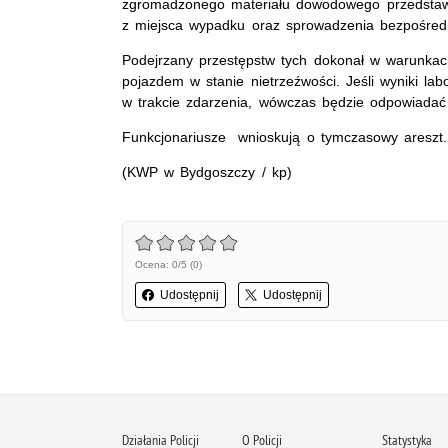
zgromadzonego materiału dowodowego przedstawi
z miejsca wypadku oraz sprowadzenia bezpośredn
Podejrzany przestępstw tych dokonał w warunkac
pojazdem w stanie nietrzeźwości. Jeśli wyniki la
w trakcie zdarzenia, wówczas będzie odpowiada
Funkcjonariusze wnioskują o tymczasowy areszt.
(KWP w Bydgoszczy / kp)
Ocena: 0/5 (0)
Udostępnij
Udostępnij
Działania Policji
O Policji
Statystyka