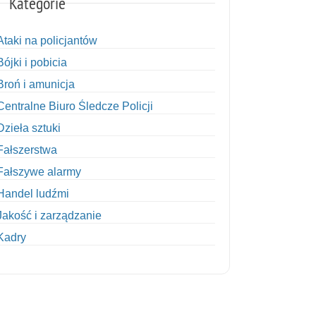
Kategorie
Ataki na policjantów
Bójki i pobicia
Broń i amunicja
Centralne Biuro Śledcze Policji
Dzieła sztuki
Fałszerstwa
Fałszywe alarmy
Handel ludźmi
Jakość i zarządzanie
Kadry
Kobiety w Policji
Korupcja
Kradzież