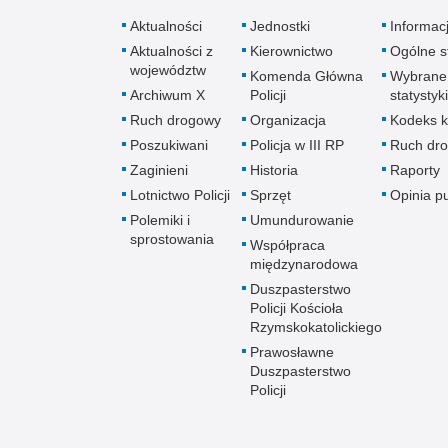
Aktualności
Jednostki
Informac
Aktualności z
Kierownictwo
Ogólne st
województw
Komenda Główna
Wybrane
Archiwum X
Policji
statystyki
Ruch drogowy
Organizacja
Kodeks k
Poszukiwani
Policja w III RP
Ruch dr
Zaginieni
Historia
Raporty
Lotnictwo Policji
Sprzęt
Opinia p
Polemiki i
Umundurowanie
sprostowania
Współpraca
międzynarodowa
Duszpasterstwo
Policji Kościoła
Rzymskokatolickiego
Prawosławne
Duszpasterstwo
Policji