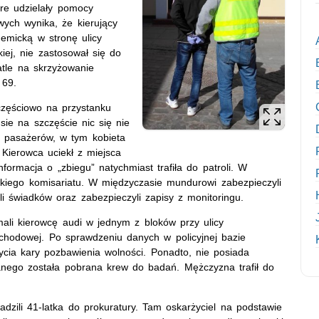
óre udzielały pomocy
ch wynika, że kierujący
emicką w stronę ulicy
ej, nie zastosował się do
atle na skrzyżowanie
 69.
częściowo na przystanku
e na szczęście nic się nie
e pasażerów, w tym kobieta
. Kierowca uciekł z miejsca
 Informacja o „zbiegu” natychmiast trafiła do patroli. W
ńskiego komisariatu. W międzyczasie mundurowi zabezpieczyli
ili świadków oraz zabezpieczyli zapisy z monitoringu.
mali kierowcę audi w jednym z bloków przy ulicy
chodowej. Po sprawdzeniu danych w policyjnej bazie
ycia kary pozbawienia wolności. Ponadto, nie posiada
nego została pobrana krew do badań. Mężczyzna trafił do
adzili 41-latka do prokuratury. Tam oskarżyciel na podstawie