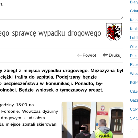
Biał
m.
Gda
Kato
Kra
anego sprawcę wypadku drogowego
Lubl
Olsz
Powrót
Drukuj
Poz
Rze
tóry zbiegł z miejsca wypadku drogowego. Mężczyzna był
Wro
iężki trafiła do szpitala. Podejrzany będzie
KGP
 bezpieczeństwu w komunikacji. Ponadto, był
olności. Będzie wniosek o tymczasowy areszt.
CBZ
Gaze
godziny 18:00 na
CSP
w Fordonie. Wówczas dyżurny
iu drogowym z udziałem
SP S
a miejsce zostali skierowani