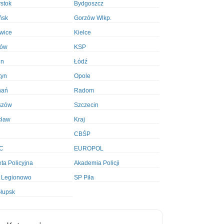
ystok
Bydgoszcz
ńsk
Gorzów Wlkp.
wice
Kielce
ków
KSP
in
Łódź
tyn
Opole
nań
Radom
szów
Szczecin
cław
Kraj
CBŚP
C
EUROPOL
ta Policyjna
Akademia Policji
 Legionowo
SP Piła
łupsk