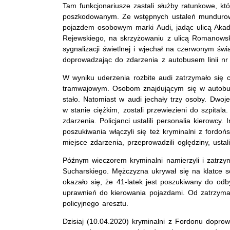
Tam funkcjonariusze zastali służby ratunkowe, kt
poszkodowanym. Ze wstępnych ustaleń mundurowy
pojazdem osobowym marki Audi, jadąc ulicą Akad
Rejewskiego, na skrzyżowaniu z ulicą Romanowski
sygnalizacji świetlnej i wjechał na czerwonym świ
doprowadzając do zdarzenia z autobusem linii nr
W wyniku uderzenia rozbite audi zatrzymało się 
tramwajowym. Osobom znajdującym się w autobusi
stało. Natomiast w audi jechały trzy osoby. Dwoj
w stanie ciężkim, zostali przewiezieni do szpitala
zdarzenia. Policjanci ustalili personalia kierowcy.
poszukiwania włączyli się też kryminalni z fordo
miejsce zdarzenia, przeprowadzili oględziny, ustal
Późnym wieczorem kryminalni namierzyli i zatrzy
Sucharskiego. Mężczyzna ukrywał się na klatce s
okazało się, że 41-latek jest poszukiwany do odb
uprawnień do kierowania pojazdami. Od zatrzyma
policyjnego aresztu.
Dzisiaj (10.04.2020) kryminalni z Fordonu doprow