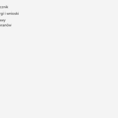
cznik
Ofiarni i odważni
gi i wnioski
Opinia publiczna
awy
Oszustwa
eranów
Pedofilia, pornografia dziecięca
Piractwo przemysłowe
Podrabianie znaków towarowych
Pogryzienia przez psy
Polemiki i sprostowania
Policja inaczej
Policjant z pasją
Porwania
Pożary i podpalenia
Pranie brudnych pieniędzy
Prawa człowieka