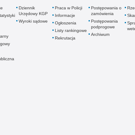
je
Dziennik
Praca w Policji
Postępowania o
Rze
Urzędowy KGP
zamówienia
atystyki
Informacje
Skar
Wyroki sądowe
Postępowania
Ogłoszenia
Spr
podprogowe
wet
Listy rankingowe
Archiwum
arny
Rekrutacja
ogowy
ubliczna