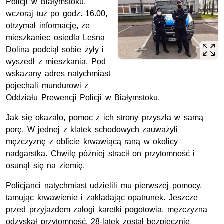
Policji w Białymstoku,
wczoraj tuż po godz. 16.00,
otrzymał informację, że
mieszkaniec osiedla Leśna
Dolina podciął sobie żyły i
wyszedł z mieszkania. Pod
wskazany adres natychmiast
pojechali mundurowi z
Oddziału Prewencji Policji w Białymstoku.
Jak się okazało, pomoc z ich strony przyszła w samą
porę. W jednej z klatek schodowych zauważyli
mężczyznę z obficie krwawiącą raną w okolicy
nadgarstka. Chwilę później stracił on przytomność i
osunął się na ziemię.
Policjanci natychmiast udzielili mu pierwszej pomocy,
tamując krwawienie i zakładając opatrunek. Jeszcze
przed przyjazdem załogi karetki pogotowia, mężczyzna
odzyskał przytomność. 28-latek został bezpiecznie