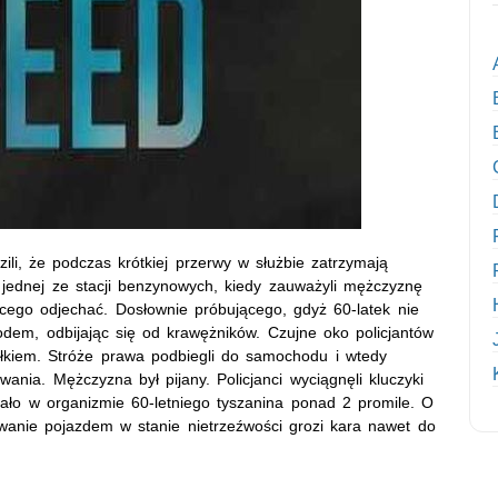
ili, że podczas krótkiej przerwy w służbie zatrzymają
 jednej ze stacji benzynowych, kiedy zauważyli mężczyznę
cego odjechać. Dosłownie próbującego, gdyż 60-latek nie
em, odbijając się od krawężników. Czujne oko policjantów
łkiem. Stróże prawa podbiegli do samochodu i wtedy
wania. Mężczyzna był pijany. Policjanci wyciągnęli kluczyki
zało w organizmie 60-letniego tyszanina ponad 2 promile. O
owanie pojazdem w stanie nietrzeźwości grozi kara nawet do