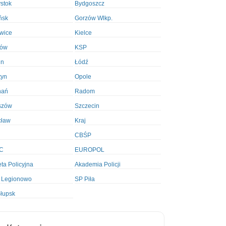
ystok
Bydgoszcz
ńsk
Gorzów Wlkp.
wice
Kielce
ków
KSP
in
Łódź
tyn
Opole
nań
Radom
szów
Szczecin
cław
Kraj
CBŚP
C
EUROPOL
ta Policyjna
Akademia Policji
 Legionowo
SP Piła
łupsk