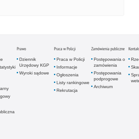
Prawo
Praca w Policji
Zamówienia publiczne
Kontak
je
Dziennik
Praca w Policji
Postępowania o
Rze
Urzędowy KGP
zamówienia
atystyki
Informacje
Skar
Wyroki sądowe
Postępowania
Ogłoszenia
Spr
podprogowe
wet
Listy rankingowe
Archiwum
arny
Rekrutacja
ogowy
ubliczna