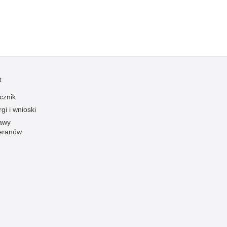
Ofiarni i odważni
Opinia publiczna
Oszustwa
Pedofilia, pornografia dziecięca
Piractwo przemysłowe
t
Podrabianie znaków towarowych
cznik
Pogryzienia przez psy
gi i wnioski
awy
Polemiki i sprostowania
eranów
Policja inaczej
Policjant z pasją
Porwania
Pożary i podpalenia
Pranie brudnych pieniędzy
Prawa człowieka