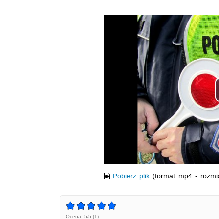
Opis filmu: Policjanci grupy Speed
Pobierz plik
(format mp4 - rozmi
Ocena: 5/5 (1)