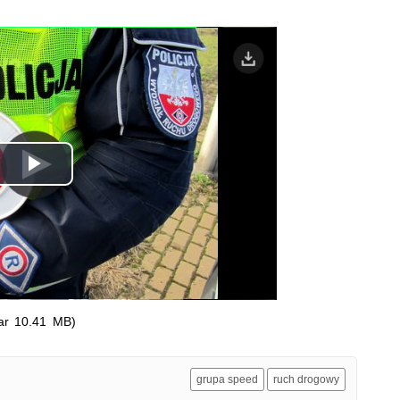
 nie zwalniają nawet podczas przerwy
Odtwórz
wideo
ar 10.41 MB)
grupa speed
ruch drogowy