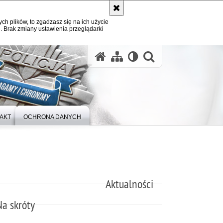
ych plików, to zgadzasz się na ich użycie
. Brak zmiany ustawienia przeglądarki
otwórz wysz
AKT
OCHRONA DANYCH
Aktualności
Na skróty