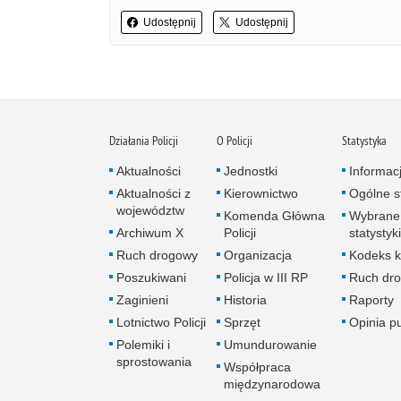
Udostępnij
Udostępnij
Działania Policji
O Policji
Statystyka
Aktualności
Jednostki
Informac
Aktualności z
Kierownictwo
Ogólne st
województw
Komenda Główna
Wybrane
Archiwum X
Policji
statystyki
Ruch drogowy
Organizacja
Kodeks k
Poszukiwani
Policja w III RP
Ruch dr
Zaginieni
Historia
Raporty
Lotnictwo Policji
Sprzęt
Opinia p
Polemiki i
Umundurowanie
sprostowania
Współpraca
międzynarodowa