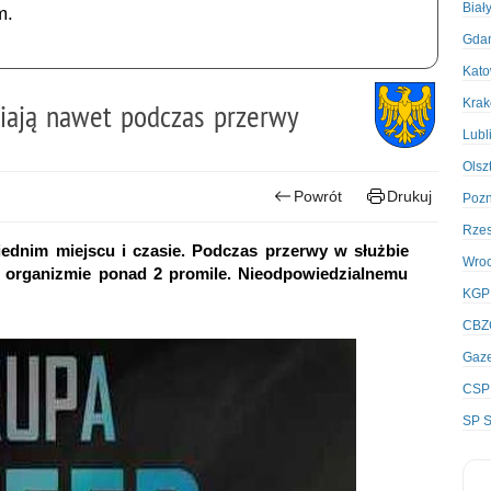
Biał
m.
Gda
Kato
Kra
niają nawet podczas przerwy
Lubl
Olsz
Powrót
Drukuj
Poz
Rze
iednim miejscu i czasie. Podczas przerwy w służbie
Wro
 w organizmie ponad 2 promile. Nieodpowiedzialnemu
KGP
CBZ
Gaze
CSP
SP S