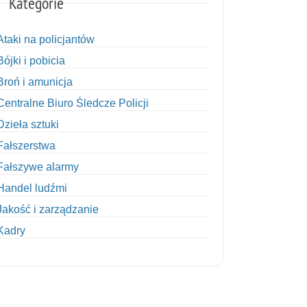
Kategorie
Ataki na policjantów
Bójki i pobicia
Broń i amunicja
Centralne Biuro Śledcze Policji
Dzieła sztuki
Fałszerstwa
Fałszywe alarmy
Handel ludźmi
Jakość i zarządzanie
Kadry
Kobiety w Policji
Korupcja
Kradzież