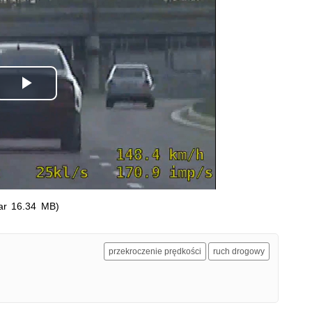
Odtwórz
wideo
ar 16.34 MB)
przekroczenie prędkości
ruch drogowy