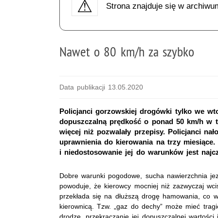
Strona znajduje się w archiwu
Nawet o 80 km/h za szybko
Data publikacji 13.05.2020
Policjanci gorzowskiej drogówki tylko we wto
dopuszczalną prędkość o ponad 50 km/h w t
więcej niż pozwalały przepisy. Policjanci na
uprawnienia do kierowania na trzy miesiące
i niedostosowanie jej do warunków jest na
Dobre warunki pogodowe, sucha nawierzchnia jez
powoduje, że kierowcy mocniej niż zazwyczaj wci
przekłada się na dłuższą drogę hamowania, co w
kierownicą. Tzw. „gaz do dechy” może mieć trag
drodze, przekraczanie jej dopuszczalnej wartośc