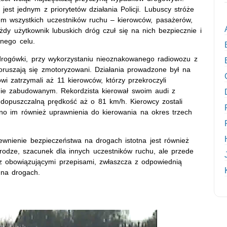
est jednym z priorytetów działania Policji. Lubuscy stróże
m wszystkich uczestników ruchu – kierowców, pasażerów,
dy użytkownik lubuskich dróg czuł się na nich bezpiecznie i
nego celu.
j drogówki, przy wykorzystaniu nieoznakowanego radiowozu z
poruszają się zmotoryzowani. Działania prowadzone był na
i zatrzymali aż 11 kierowców, którzy przekroczyli
ie zabudowanym. Rekordzista kierował swoim audi z
dopuszczalną prędkość aż o 81 km/h. Kierowcy zostali
no im również uprawnienia do kierowania na okres trzech
wnienie bezpieczeństwa na drogach istotna jest również
rodze, szacunek dla innych uczestników ruchu, ale przede
z obowiązującymi przepisami, zwłaszcza z odpowiednią
 na drogach.