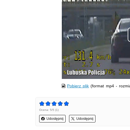
Pobierz plik
(format mp4 - rozmi
Ocena: 5/5 (1)
Udostępnij
Udostępnij