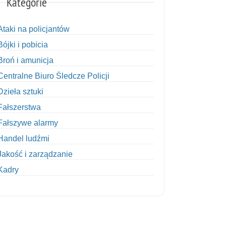
Kategorie
Ataki na policjantów
Bójki i pobicia
Broń i amunicja
Centralne Biuro Śledcze Policji
Dzieła sztuki
Fałszerstwa
Fałszywe alarmy
Handel ludźmi
Jakość i zarządzanie
Kadry
Kobiety w Policji
Korupcja
Kradzież