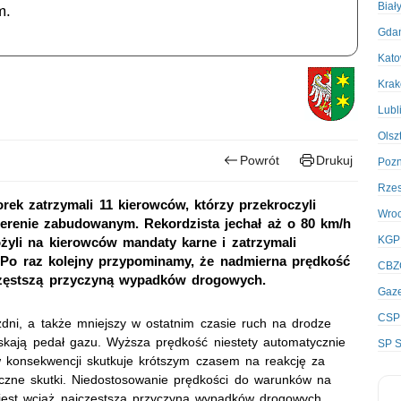
Biał
m.
Gda
Kato
Kra
Lubl
Olsz
Powrót
Drukuj
Poz
Rze
rek zatrzymali 11 kierowców, którzy przekroczyli
Wro
erenie zabudowanym. Rekordzista jechał aż o 80 km/h
KGP
łożyli na kierowców mandaty karne i zatrzymali
. Po raz kolejny przypominamy, że nadmierna prędkość
CBZ
jczęstszą przyczyną wypadków drogowych.
Gaze
CSP
dni, a także mniejszy w ostatnim czasie ruch na drodze
skają pedał gazu. Wyższa prędkość niestety automatycznie
SP S
 konsekwencji skutkuje krótszym czasem na reakcję za
iczne skutki. Niedostosowanie prędkości do warunków na
i jest wciąż najczęstszą przyczyną wypadków drogowych.