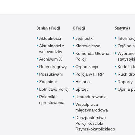
Działania Policji
O Policji
Statystyka
Aktualności
Jednostki
Informac
Aktualności z
Kierownictwo
Ogólne st
województw
Komenda Główna
Wybrane
Archiwum X
Policji
statystyki
Ruch drogowy
Organizacja
Kodeks k
Poszukiwani
Policja w III RP
Ruch dr
Zaginieni
Historia
Raporty
Lotnictwo Policji
Sprzęt
Opinia p
Polemiki i
Umundurowanie
sprostowania
Współpraca
międzynarodowa
Duszpasterstwo
Policji Kościoła
Rzymskokatolickiego