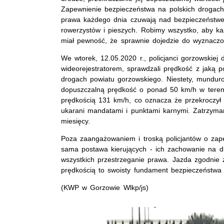
Zapewnienie bezpieczeństwa na polskich drogach j
prawa każdego dnia czuwają nad bezpieczeństwe
rowerzystów i pieszych. Robimy wszystko, aby każ
miał pewność, że sprawnie dojedzie do wyznaczo
We wtorek, 12.05.2020 r., policjanci gorzowskie
wideorejestratorem, sprawdzali prędkość z jaką 
drogach powiatu gorzowskiego. Niestety, mundurow
dopuszczalną prędkość o ponad 50 km/h w teren
prędkością 131 km/h, co oznacza że przekroczył 
ukarani mandatami i punktami karnymi. Zatrzyma
miesięcy.
Poza zaangażowaniem i troską policjantów o zape
sama postawa kierujących - ich zachowanie na d
wszystkich przestrzeganie prawa. Jazda zgodnie 
prędkością to swoisty fundament bezpieczeństwa
(KWP w Gorzowie Wlkp/js)