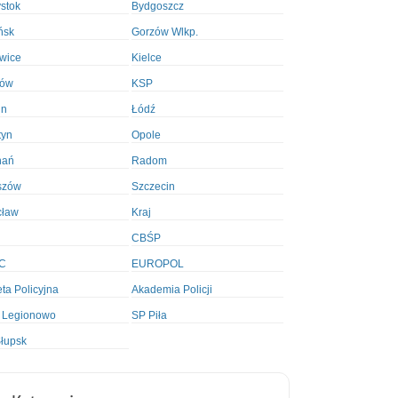
ystok
Bydgoszcz
ńsk
Gorzów Wlkp.
wice
Kielce
ków
KSP
in
Łódź
tyn
Opole
nań
Radom
szów
Szczecin
cław
Kraj
CBŚP
C
EUROPOL
ta Policyjna
Akademia Policji
 Legionowo
SP Piła
łupsk