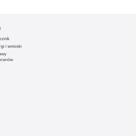
Ofiarni i odważni
Opinia publiczna
Oszustwa
t
Pedofilia, pornografia dziecięca
cznik
gi i wnioski
Piractwo przemysłowe
awy
Podrabianie znaków towarowych
eranów
Pogryzienia przez psy
Polemiki i sprostowania
Policja inaczej
Policjant z pasją
Porwania
Pożary i podpalenia
Pranie brudnych pieniędzy
Prawa człowieka