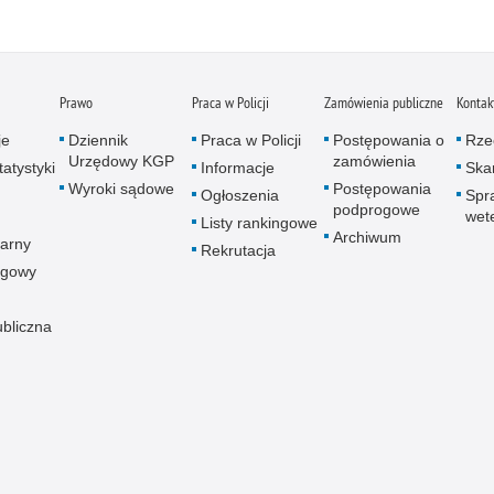
Prawo
Praca w Policji
Zamówienia publiczne
Kontak
je
Dziennik
Praca w Policji
Postępowania o
Rze
Urzędowy KGP
zamówienia
atystyki
Informacje
Skar
Wyroki sądowe
Postępowania
Ogłoszenia
Spr
podprogowe
wet
Listy rankingowe
Archiwum
arny
Rekrutacja
ogowy
ubliczna