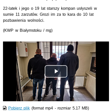
22-latek i jego o 19 lat starszy kompan usłyszeli w
sumie 11 zarzutów. Grozi im za to kara do 10 lat
pozbawienia wolności.
(KWP w Białymstoku / mg)
Opis filmu: policjanci prowadzą zatrzymanego w kajdankach
Odtwórz
wideo
Pobierz plik
(format mp4 - rozmiar 5.17 MB)