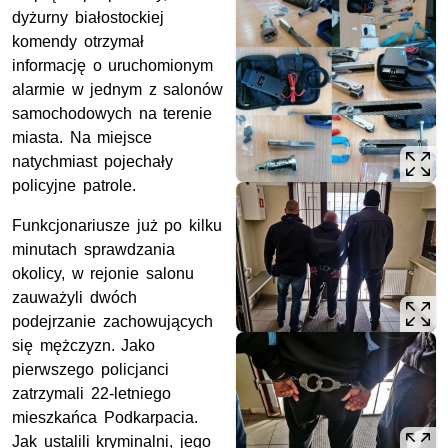
dyżurny białostockiej
komendy otrzymał
informację o uruchomionym
alarmie w jednym z salonów
samochodowych na terenie
miasta. Na miejsce
natychmiast pojechały
policyjne patrole.
Funkcjonariusze już po kilku
minutach sprawdzania
okolicy, w rejonie salonu
zauważyli dwóch
podejrzanie zachowujących
się mężczyzn. Jako
pierwszego policjanci
zatrzymali 22-letniego
mieszkańca Podkarpacia.
Jak ustalili kryminalni, jego