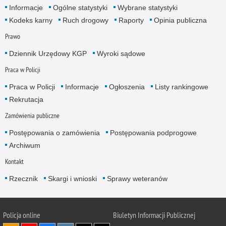
Informacje
Ogólne statystyki
Wybrane statystyki
Kodeks karny
Ruch drogowy
Raporty
Opinia publiczna
Prawo
Dziennik Urzędowy KGP
Wyroki sądowe
Praca w Policji
Praca w Policji
Informacje
Ogłoszenia
Listy rankingowe
Rekrutacja
Zamówienia publiczne
Postępowania o zamówienia
Postępowania podprogowe
Archiwum
Kontakt
Rzecznik
Skargi i wnioski
Sprawy weteranów
Policja
online
Biuletyn Informacji Publicznej