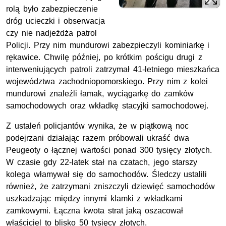
rolą było zabezpieczenie
dróg ucieczki i obserwacja
czy nie nadjeżdża patrol
Policji. Przy nim mundurowi zabezpieczyli kominiarkę i
rękawice. Chwilę później, po krótkim pościgu drugi z
interweniujących patroli zatrzymał 41-letniego mieszkańca
województwa zachodniopomorskiego. Przy nim z kolei
mundurowi znaleźli łamak, wyciągarkę do zamków
samochodowych oraz wkładkę stacyjki samochodowej.
Z ustaleń policjantów wynika, że w piątkową noc
podejrzani działając razem próbowali ukraść dwa
Peugeoty o łącznej wartości ponad 300 tysięcy złotych.
W czasie gdy 22-latek stał na czatach, jego starszy
kolega włamywał się do samochodów. Śledczy ustalili
również, że zatrzymani zniszczyli dziewięć samochodów
uszkadzając między innymi klamki z wkładkami
zamkowymi. Łączna kwota strat jaką oszacował
właściciel to blisko 50 tysięcy złotych.