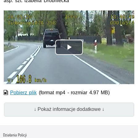
asp. szt. Izabella Drobniecka
Odtwórz
wideo
Pobierz plik
(format mp4 - rozmiar 4.97 MB)
↓ Pokaż informacje dodatkowe ↓
Działania Policji