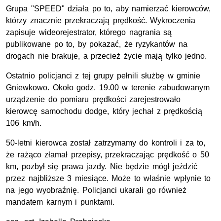
Grupa "SPEED" działa po to, aby namierzać kierowców,
którzy znacznie przekraczają prędkość. Wykroczenia
zapisuje wideorejestrator, którego nagrania są
publikowane po to, by pokazać, że ryzykantów na
drogach nie brakuje, a przecież życie mają tylko jedno.
Ostatnio policjanci z tej grupy pełnili służbę w gminie
Gniewkowo. Około godz. 19.00 w terenie zabudowanym
urządzenie do pomiaru prędkości zarejestrowało
kierowcę samochodu dodge, który jechał z prędkością
106 km/h.
50-letni kierowca został zatrzymamy do kontroli i za to,
że rażąco złamał przepisy, przekraczając prędkość o 50
km, pozbył się prawa jazdy. Nie będzie mógł jeździć
przez najbliższe 3 miesiące. Może to właśnie wpłynie to
na jego wyobraźnię. Policjanci ukarali go również
mandatem karnym i punktami.