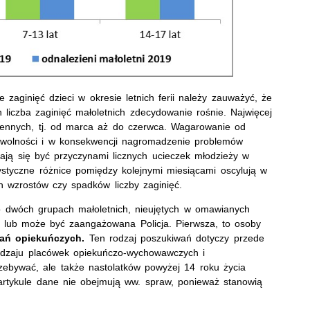
e zaginięć dzieci w okresie letnich ferii należy zauważyć, że
 liczba zaginięć małoletnich zdecydowanie rośnie. Najwięcej
osennych, tj. od marca aż do czerwca. Wagarowanie od
 wolności i w konsekwencji nagromadzenie problemów
ają się być przyczynami licznych ucieczek młodzieży w
ystyczne różnice pomiędzy kolejnymi miesiącami oscylują w
h wzrostów czy spadków liczby zaginięć.
o dwóch grupach małoletnich, nieujętych w omawianych
st lub może być zaangażowana Policja. Pierwsza, to osoby
ań opiekuńczych.
Ten rodzaj poszukiwań dotyczy przede
rodzaju placówek opiekuńczo-wychowawczych i
rzebywać, ale także nastolatków powyżej 14 roku życia
rtykule dane nie obejmują ww. spraw, ponieważ stanowią