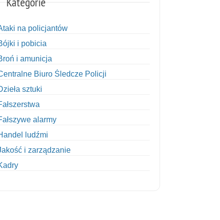
Kategorie
Ataki na policjantów
Bójki i pobicia
Broń i amunicja
Centralne Biuro Śledcze Policji
Dzieła sztuki
Fałszerstwa
Fałszywe alarmy
Handel ludźmi
Jakość i zarządzanie
Kadry
Kobiety w Policji
Korupcja
Kradzież