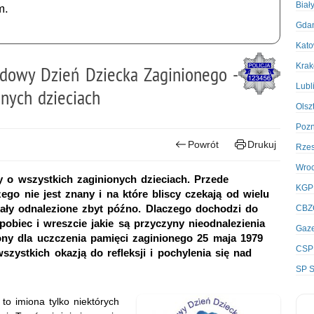
Biał
m.
Gda
Kato
Kra
dowy Dzień Dziecka Zaginionego -
Lubl
nych dzieciach
Olsz
Poz
Powrót
Drukuj
Rze
Wro
 o wszystkich zaginionych dzieciach. Przede
KGP
ego nie jest znany i na które bliscy czekają od wielu
stały odnalezione zbyt późno. Dlaczego dochodzi do
CBZ
pobiec i wreszcie jakie są przyczyny nieodnalezienia
Gaze
ony dla uczczenia pamięci zaginionego 25 maja 1979
CSP
szystkich okazją do refleksji i pochylenia się nad
SP S
to imiona tylko niektórych