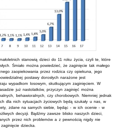
łoletnich stanowią dzieci do 11 roku życia, czyli te, które
słych. Śmiało można powiedzieć, że zaginięcie tak małego
znego zaopiekowania przez rodzica czy opiekuna, jego
owiedzialnej postawy dorosłych narażone jest
dzaju wypadkom losowym, skutkującym zaginięciem. W
zasadzie już nastolatków, przyczyn zaginięć można
nalnych, behawioralnych, czy chorobowych. Niemniej jednak
ch dla nich sytuacjach życiowych będą szukały u nas, w
stety, zdane na samych siebie, będąc - w ich ocenie - w
żliwych decyzji. Bądźmy zawsze blisko naszych dzieci,
wanych przez nich problemów a z pewnością nigdy nie
 zaginięcie dziecka.