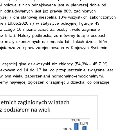
l połowa z nich odnajdywana jest w pierwszej dobie od
ch odnajdywanych jest już prawie 80% zaginionych
wyżej 7 dni stanowią niespełna 13% wszystkich zakończonych
eń 19.05.2020 r.) w statystyce policyjnej figuruje 49
, z czego 16 można uznać za osoby trwale zaginione
iż 5 lat). Należy podkreślić, że mówimy tutaj o osobach,
 miały ukończonych osiemnastu lat. Takich dzieci, które
najstarsza ze spraw zarejestrowana w Krajowym Systemie
 częściej giną dziewczynki niż chłopcy (54,3% - 45,7 %).
iekowym od 14 do 17 lat, co przypuszczalnie związane jest
 w tym wieku zaburzeniami hormonalno-emocjonalnymi.
jemy najwięcej zgłoszeń o zaginięciu dziecka, co obrazuje