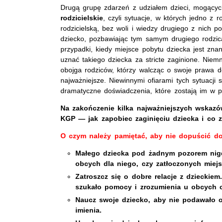
Drugą grupę zdarzeń z udziałem dzieci, mogących
rodzicielskie
, czyli sytuacje, w których jedno z
rodzicielską, bez woli i wiedzy drugiego z nich 
dziecko, pozbawiając tym samym drugiego rodzic
przypadki, kiedy miejsce pobytu dziecka jest zn
uznać takiego dziecka za stricte zaginione. Niem
obojga rodziców, którzy walcząc o swoje prawa d
najważniejsze. Niewinnymi ofiarami tych sytuacji 
dramatyczne doświadczenia, które zostają im w p
Na zakończenie kilka najważniejszych wskaz
KGP — jak zapobiec zaginięciu dziecka i co zr
O czym należy pamiętać, aby nie dopuścić do
Małego dziecka pod żadnym pozorem nigdy
obcych dla niego, czy zatłoczonych miej
Zatroszcz się o dobre relacje z dzieckie
szukało pomocy i zrozumienia u obcych o
Naucz swoje dziecko, aby nie podawało
imienia.