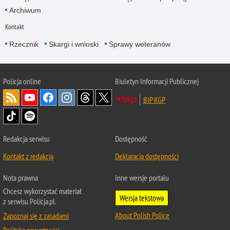
Archiwum
Kontakt
Rzecznik
Skargi i wnioski
Sprawy weteranów
Policja
online
Biuletyn Informacji Publicznej
BIP KGP
Redakcja serwisu
Dostępność
Kontakt z redakcją
Deklaracja dostępności
Nota prawna
Inne wersje portalu
Chcesz wykorzystać materiał
Wersja tekstowa
z serwisu Policja.pl.
About Polish Police
Zapoznaj się z zasadami
Polityka prywatności