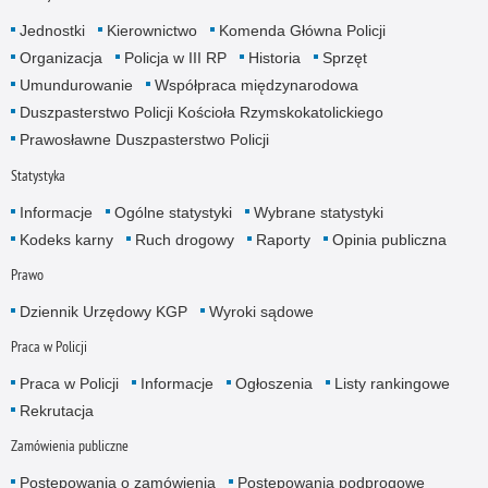
Jednostki
Kierownictwo
Komenda Główna Policji
Organizacja
Policja w III RP
Historia
Sprzęt
Umundurowanie
Współpraca międzynarodowa
Duszpasterstwo Policji Kościoła Rzymskokatolickiego
Prawosławne Duszpasterstwo Policji
Statystyka
Informacje
Ogólne statystyki
Wybrane statystyki
Kodeks karny
Ruch drogowy
Raporty
Opinia publiczna
Prawo
Dziennik Urzędowy KGP
Wyroki sądowe
Praca w Policji
Praca w Policji
Informacje
Ogłoszenia
Listy rankingowe
Rekrutacja
Zamówienia publiczne
Postępowania o zamówienia
Postępowania podprogowe