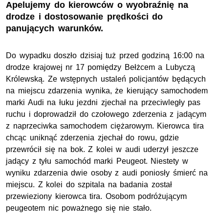
Apelujemy do kierowców o wyobraźnię na
drodze i dostosowanie prędkości do
panujących warunków.
Do wypadku doszło dzisiaj tuż przed godziną 16:00 na
drodze krajowej nr 17 pomiędzy Bełżcem a Lubyczą
Królewską. Ze wstępnych ustaleń policjantów będących
na miejscu zdarzenia wynika, że kierujący samochodem
marki Audi na łuku jezdni zjechał na przeciwległy pas
ruchu i doprowadził do czołowego zderzenia z jadącym
z naprzeciwka samochodem ciężarowym. Kierowca tira
chcąc uniknąć zderzenia zjechał do rowu, gdzie
przewrócił się na bok. Z kolei w audi uderzył jeszcze
jadący z tyłu samochód marki Peugeot. Niestety w
wyniku zdarzenia dwie osoby z audi poniosły śmierć na
miejscu. Z kolei do szpitala na badania został
przewieziony kierowca tira. Osobom podróżującym
peugeotem nic poważnego się nie stało.