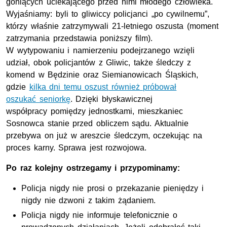
goniących uciekającego przed nimi młodego człowieka.
Wyjaśniamy: byli to gliwiccy policjanci „po cywilnemu”,
którzy właśnie zatrzymywali 21-letniego oszusta (moment
zatrzymania przedstawia poniższy film).
W wytypowaniu i namierzeniu podejrzanego wzięli
udział, obok policjantów z Gliwic, także śledczy z
komend w Będzinie oraz Siemianowicach Śląskich,
gdzie
kilka dni temu oszust również próbował
oszukać seniorkę
. Dzięki błyskawicznej
współpracy pomiędzy jednostkami, mieszkaniec
Sosnowca stanie przed obliczem sądu. Aktualnie
przebywa on już w areszcie śledczym, oczekując na
proces karny. Sprawa jest rozwojowa.
Po raz kolejny ostrzegamy i przypominamy:
Policja nigdy nie prosi o przekazanie pieniędzy i
nigdy nie dzwoni z takim żądaniem.
Policja nigdy nie informuje telefonicznie o