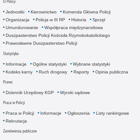
O Policji
Jednostki
Kierownictwo
Komenda Główna Policji
Organizacja
Policja w III RP
Historia
Sprzęt
Umundurowanie
Współpraca międzynarodowa
Duszpasterstwo Policji Kościoła Rzymskokatolickiego
Prawosławne Duszpasterstwo Policji
Statystyka
Informacje
Ogólne statystyki
Wybrane statystyki
Kodeks karny
Ruch drogowy
Raporty
Opinia publiczna
Prawo
Dziennik Urzędowy KGP
Wyroki sądowe
Praca w Policji
Praca w Policji
Informacje
Ogłoszenia
Listy rankingowe
Rekrutacja
Zamówienia publiczne