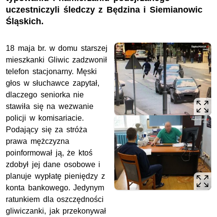
uczestniczyli śledczy z Będzina i Siemianowic
Śląskich.
18 maja br. w domu starszej
mieszkanki Gliwic zadzwonił
telefon stacjonarny. Męski
głos w słuchawce zapytał,
dlaczego seniorka nie
stawiła się na wezwanie
policji w komisariacie.
Podający się za stróża
prawa mężczyzna
poinformował ją, że ktoś
zdobył jej dane osobowe i
planuje wypłatę pieniędzy z
konta bankowego. Jedynym
ratunkiem dla oszczędności
gliwiczanki, jak przekonywał