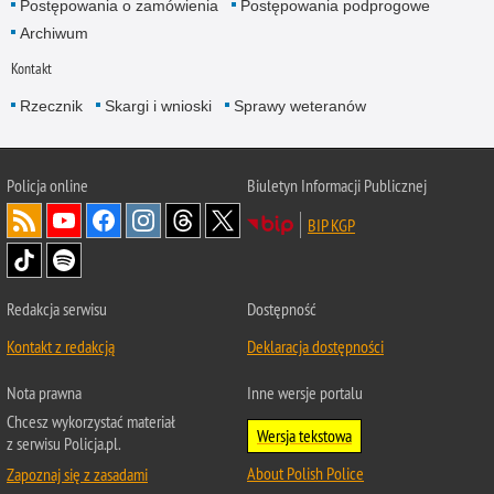
Postępowania o zamówienia
Postępowania podprogowe
Archiwum
Kontakt
Rzecznik
Skargi i wnioski
Sprawy weteranów
Policja
online
Biuletyn Informacji Publicznej
BIP KGP
Redakcja serwisu
Dostępność
Kontakt z redakcją
Deklaracja dostępności
Nota prawna
Inne wersje portalu
Chcesz wykorzystać materiał
Wersja tekstowa
z serwisu Policja.pl.
About Polish Police
Zapoznaj się z zasadami