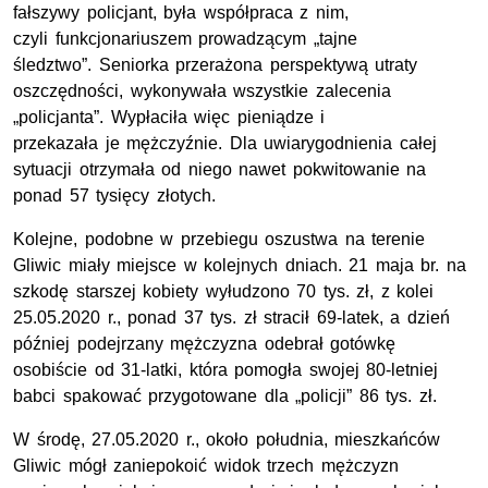
fałszywy policjant, była współpraca z nim,
czyli funkcjonariuszem prowadzącym „tajne
śledztwo”. Seniorka przerażona perspektywą utraty
oszczędności, wykonywała wszystkie zalecenia
„policjanta”. Wypłaciła więc pieniądze i
przekazała je mężczyźnie. Dla uwiarygodnienia całej
sytuacji otrzymała od niego nawet pokwitowanie na
ponad 57 tysięcy złotych.
Kolejne, podobne w przebiegu oszustwa na terenie
Gliwic miały miejsce w kolejnych dniach. 21 maja br. na
szkodę starszej kobiety wyłudzono 70 tys. zł, z kolei
25.05.2020 r., ponad 37 tys. zł stracił 69-latek, a dzień
później podejrzany mężczyzna odebrał gotówkę
osobiście od 31-latki, która pomogła swojej 80-letniej
babci spakować przygotowane dla „policji” 86 tys. zł.
W środę, 27.05.2020 r., około południa, mieszkańców
Gliwic mógł zaniepokoić widok trzech mężczyzn