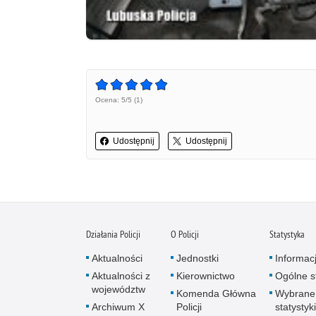
Ocena: 5/5 (1)
Udostępnij
Udostępnij
Działania Policji
O Policji
Statystyka
Aktualności
Jednostki
Informac
Aktualności z
Kierownictwo
Ogólne st
województw
Komenda Główna
Wybrane
Archiwum X
Policji
statystyki