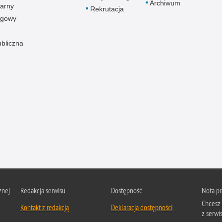
Archiwum
arny
Rekrutacja
ogowy
ubliczna
znej
Redakcja serwisu
Dostępność
Nota p
Chcesz 
Kontakt z redakcją
Deklaracja dostępności
z serwis