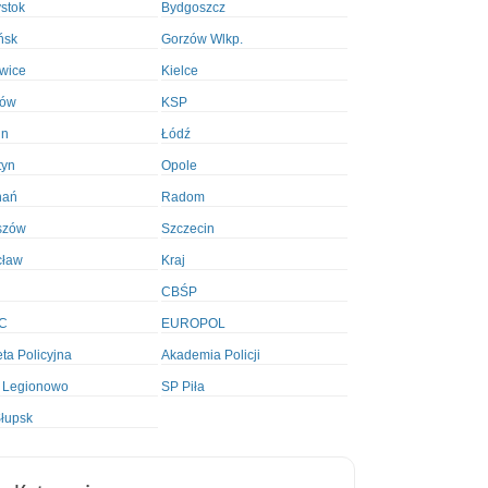
ystok
Bydgoszcz
ńsk
Gorzów Wlkp.
wice
Kielce
ków
KSP
in
Łódź
tyn
Opole
nań
Radom
szów
Szczecin
cław
Kraj
CBŚP
C
EUROPOL
ta Policyjna
Akademia Policji
 Legionowo
SP Piła
łupsk