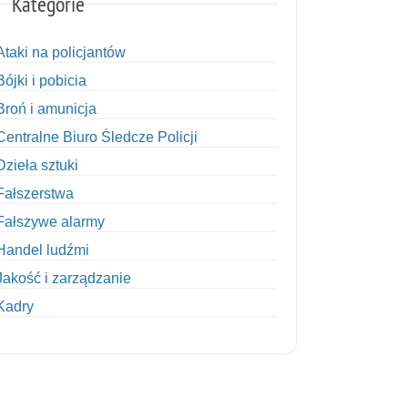
Kategorie
Ataki na policjantów
Bójki i pobicia
Broń i amunicja
Centralne Biuro Śledcze Policji
Dzieła sztuki
Fałszerstwa
Fałszywe alarmy
Handel ludźmi
Jakość i zarządzanie
Kadry
Kobiety w Policji
Korupcja
Kradzież