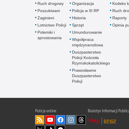
Ruch drogowy
Organizacja
Kodeks k
Poszukiwani
Policja w III RP
Ruch dr
Zaginieni
Historia
Raporty
Lotnictwo Policji
Sprzęt
Opinia p
Polemiki i
Umundurowanie
sprostowania
Współpraca
międzynarodowa
Duszpasterstwo
Policji Kościoła
Rzymskokatolickiego
Prawosławne
Duszpasterstwo
Policji
Policja
online
Biuletyn Informacji Public
BIP KGP