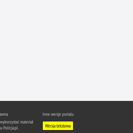
Ruch Drogowy
Samobójstwa
Sport
Stalking
Statystyka
Szkolenia i ćwiczenia
Terroryzm
Unia Europejska
Uprowadzenia
Uroczystości
Utonięcia
Współpraca międzynarodowa
rawna
Inne wersje portalu
Współpraca Policji z innymi podmiotami
wykorzystać materiał
Wersja tekstowa
Wykroczenia
u Policja.pl.