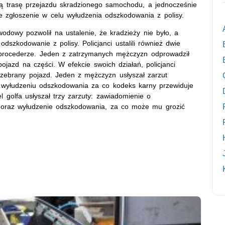
lną trasę przejazdu skradzionego samochodu, a jednocześnie
e zgłoszenie w celu wyłudzenia odszkodowania z polisy.
odowy pozwolił na ustalenie, że kradzieży nie było, a
 odszkodowanie z polisy. Policjanci ustalili również dwie
 procederze. Jeden z zatrzymanych mężczyzn odprowadził
pojazd na części. W efekcie swoich działań, policjanci
rozebrany pojazd. Jeden z mężczyzn usłyszał zarzut
 wyłudzeniu odszkodowania za co kodeks karny przewiduje
l golfa usłyszał trzy zarzuty: zawiadomienie o
a oraz wyłudzenie odszkodowania, za co może mu grozić