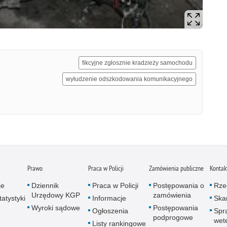
fikcyjne zgłosznie kradzieży samochodu
wyłudzenie odszkodowania komunikacyjnego
Prawo
Praca w Policji
Zamówienia publiczne
Kontak
je
Dziennik
Praca w Policji
Postępowania o
Rze
Urzędowy KGP
zamówienia
atystyki
Informacje
Skar
Wyroki sądowe
Postępowania
Ogłoszenia
Spr
podprogowe
wet
Listy rankingowe