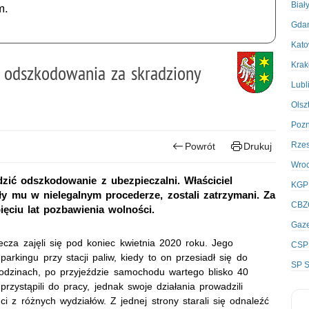
Biał
m.
Gda
Kato
Kra
e odszkodowania za skradziony
Lubl
Olsz
Poz
Rze
Powrót
Drukuj
Wro
dzić odszkodowanie z ubezpieczalni. Właściciel
KGP
y mu w nielegalnym procederze, zostali zatrzymani. Za
CBZ
ęciu lat pozbawienia wolności.
Gaze
cza zajęli się pod koniec kwietnia 2020 roku. Jego
CSP
arkingu przy stacji paliw, kiedy to on przesiadł się do
SP S
 godzinach, po przyjeździe samochodu wartego blisko 40
 przystąpili do pracy, jednak swoje działania prowadzili
i z różnych wydziałów. Z jednej strony starali się odnaleźć