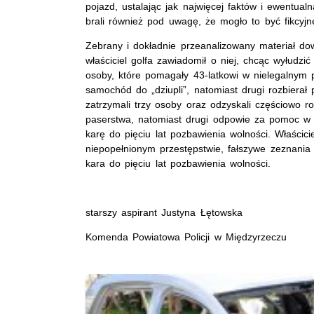
pojazd, ustalając jak najwięcej faktów i ewentua
brali również pod uwagę, że mogło to być fikcyjn
Zebrany i dokładnie przeanalizowany materiał dow
właściciel golfa zawiadomił o niej, chcąc wyłudzić
osoby, które pomagały 43-latkowi w nielegalnym
samochód do „dziupli”, natomiast drugi rozbierał 
zatrzymali trzy osoby oraz odzyskali częściowo 
paserstwa, natomiast drugi odpowie za pomoc w
karę do pięciu lat pozbawienia wolności. Właścicie
niepopełnionym przestępstwie, fałszywe zeznani
kara do pięciu lat pozbawienia wolności.
starszy aspirant Justyna Łętowska
Komenda Powiatowa Policji w Międzyrzeczu