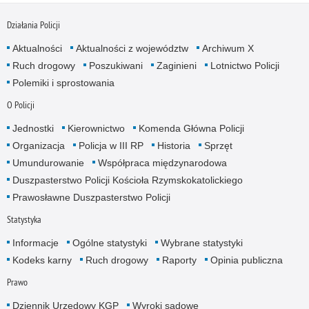
Działania Policji
Aktualności
Aktualności z województw
Archiwum X
Ruch drogowy
Poszukiwani
Zaginieni
Lotnictwo Policji
Polemiki i sprostowania
O Policji
Jednostki
Kierownictwo
Komenda Główna Policji
Organizacja
Policja w III RP
Historia
Sprzęt
Umundurowanie
Współpraca międzynarodowa
Duszpasterstwo Policji Kościoła Rzymskokatolickiego
Prawosławne Duszpasterstwo Policji
Statystyka
Informacje
Ogólne statystyki
Wybrane statystyki
Kodeks karny
Ruch drogowy
Raporty
Opinia publiczna
Prawo
Dziennik Urzędowy KGP
Wyroki sądowe