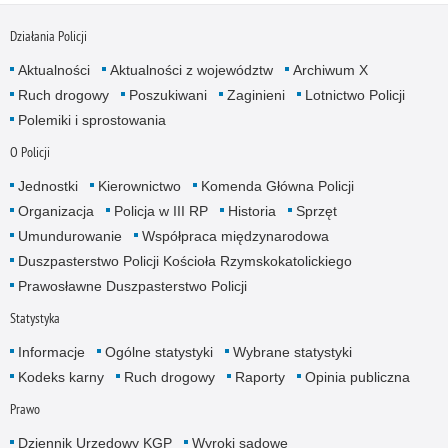
Działania Policji
Aktualności
Aktualności z województw
Archiwum X
Ruch drogowy
Poszukiwani
Zaginieni
Lotnictwo Policji
Polemiki i sprostowania
O Policji
Jednostki
Kierownictwo
Komenda Główna Policji
Organizacja
Policja w III RP
Historia
Sprzęt
Umundurowanie
Współpraca międzynarodowa
Duszpasterstwo Policji Kościoła Rzymskokatolickiego
Prawosławne Duszpasterstwo Policji
Statystyka
Informacje
Ogólne statystyki
Wybrane statystyki
Kodeks karny
Ruch drogowy
Raporty
Opinia publiczna
Prawo
Dziennik Urzędowy KGP
Wyroki sądowe