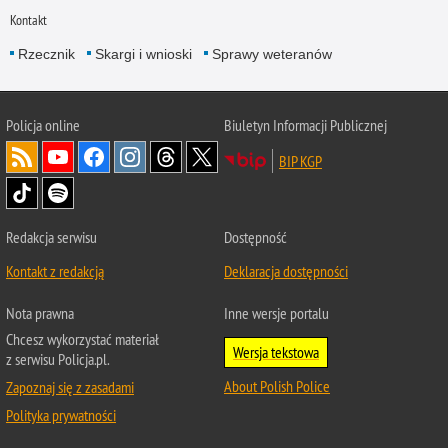
Kontakt
Rzecznik
Skargi i wnioski
Sprawy weteranów
Policja
online
Biuletyn Informacji Publicznej
BIP KGP
Redakcja serwisu
Dostępność
Kontakt z redakcją
Deklaracja dostępności
Nota prawna
Inne wersje portalu
Chcesz wykorzystać materiał
Wersja tekstowa
z serwisu Policja.pl.
About Polish Police
Zapoznaj się z zasadami
Polityka prywatności