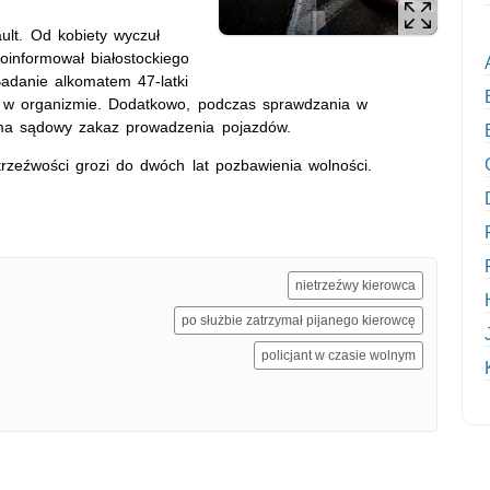
ault. Od kobiety wyczuł
poinformował białostockiego
 Badanie alkomatem 47-latki
lu w organizmie. Dodatkowo, podczas sprawdzania w
ta ma sądowy zakaz prowadzenia pojazdów.
etrzeźwości grozi do dwóch lat pozbawienia wolności.
nietrzeźwy kierowca
po służbie zatrzymał pijanego kierowcę
policjant w czasie wolnym