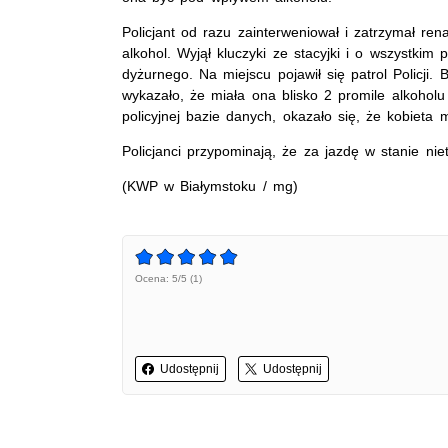
Policjant od razu zainterweniował i zatrzymał ren
alkohol. Wyjął kluczyki ze stacyjki i o wszystkim 
dyżurnego. Na miejscu pojawił się patrol Policji.
wykazało, że miała ona blisko 2 promile alkoho
policyjnej bazie danych, okazało się, że kobie
Policjanci przypominają, że za jazdę w stanie ni
(KWP w Białymstoku / mg)
Ocena: 5/5 (1)
Udostępnij
Udostępnij