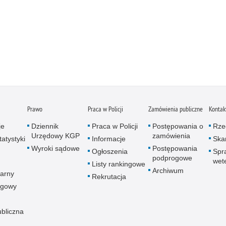
Prawo
Praca w Policji
Zamówienia publiczne
Kontak
je
Dziennik
Praca w Policji
Postępowania o
Rze
Urzędowy KGP
zamówienia
atystyki
Informacje
Skar
Wyroki sądowe
Postępowania
Ogłoszenia
Spr
podprogowe
wet
Listy rankingowe
Archiwum
arny
Rekrutacja
ogowy
ubliczna