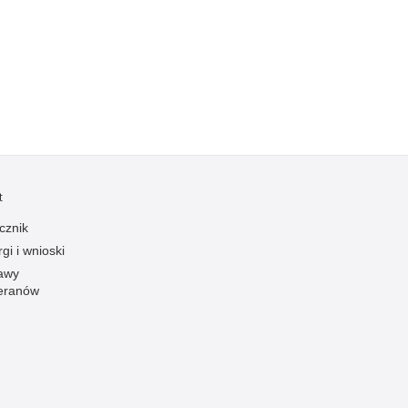
Kradzieże z włamaniem
Kultura
Logistyka, wyposażenie
Materiały wybuchowe
Nagrodzeni policjanci
Napady na banki
Napady na taksówkarzy
t
Napady na tiry
cznik
Nielegalny handel farmaceutykami
gi i wnioski
Nietrzeźwi kierujący
awy
eranów
Nietrzeźwi opiekunowie
Nietrzeźwi pracownicy
Niszczenie mienia
Nowoczesne technologie w pracy Policji
Odpowiedzialność majątkowa Policji