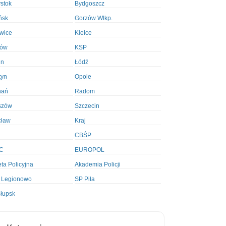
ystok
Bydgoszcz
ńsk
Gorzów Wlkp.
wice
Kielce
ków
KSP
in
Łódź
tyn
Opole
nań
Radom
szów
Szczecin
cław
Kraj
CBŚP
C
EUROPOL
ta Policyjna
Akademia Policji
 Legionowo
SP Piła
łupsk