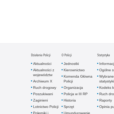
Działania Policji
O Policji
Statystyka
Aktualności
Jednostki
Informac
Aktualności z
Kierownictwo
Ogólne st
województw
Komenda Główna
Wybrane
Archiwum X
Policji
statystyki
Ruch drogowy
Organizacja
Kodeks k
Poszukiwani
Policja w III RP
Ruch dr
Zaginieni
Historia
Raporty
Lotnictwo Policji
Sprzęt
Opinia p
Polemiki i
Umundurowanie