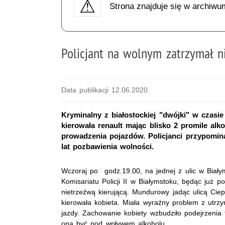
Strona znajduje się w archiwu
Policjant na wolnym zatrzymał 
Data publikacji 12.06.2020
Kryminalny z białostockiej "dwójki" w czasie
kierowała renault mając blisko 2 promile alk
prowadzenia pojazdów. Policjanci przypomina
lat pozbawienia wolności.
Wczoraj po godz.19.00, na jednej z ulic w Biały
Komisariatu Policji II w Białymstoku, będąc już po
nietrzeźwą kierującą. Mundurowy jadąc ulicą Ciep
kierowała kobieta. Miała wyraźny problem z utrz
jazdy. Zachowanie kobiety wzbudziło podejrzenia
ona być pod wpływem alkoholu.