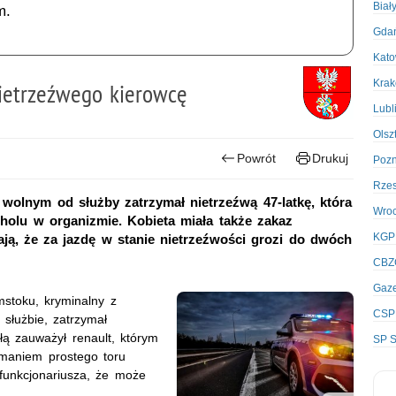
Biał
m.
Gda
Kato
Kra
nietrzeźwego kierowcę
Lubl
Olsz
Powrót
Drukuj
Poz
Rze
 wolnym od służby zatrzymał nietrzeźwą 47-latkę, która
Wro
oholu w organizmie. Kobieta miała także zakaz
KGP
ją, że za jazdę w stanie nietrzeźwości grozi do dwóch
CBZ
Gaze
mstoku, kryminalny z
CSP
 służbie, zatrzymał
łą zauważył renault, którym
SP S
ymaniem prostego toru
 funkcjonariusza, że może