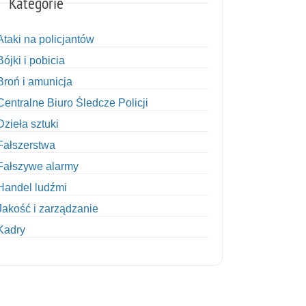
Kategorie
Ataki na policjantów
Bójki i pobicia
Broń i amunicja
Centralne Biuro Śledcze Policji
Dzieła sztuki
Fałszerstwa
Fałszywe alarmy
Handel ludźmi
Jakość i zarządzanie
Kadry
Kobiety w Policji
Korupcja
Kradzież