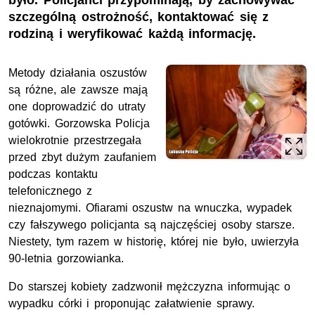
było. Policjanci przypominają, by zachowywać
szczególną ostrożność, kontaktować się z
rodziną i weryfikować każdą informację.
Metody działania oszustów
są różne, ale zawsze mają
one doprowadzić do utraty
gotówki. Gorzowska Policja
wielokrotnie przestrzegała
przed zbyt dużym zaufaniem
podczas kontaktu
telefonicznego z
nieznajomymi. Ofiarami oszustw na wnuczka, wypadek
czy fałszywego policjanta są najczęściej osoby starsze.
Niestety, tym razem w historię, której nie było, uwierzyła
90-letnia gorzowianka.
Do starszej kobiety zadzwonił mężczyzna informując o
wypadku córki i proponując załatwienie sprawy.