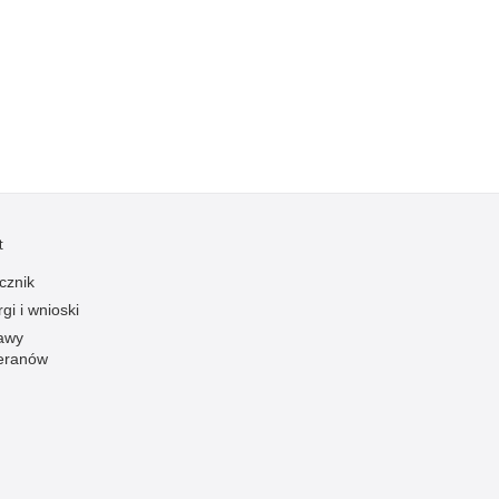
Kradzieże z włamaniem
Kultura
Logistyka, wyposażenie
Materiały wybuchowe
Nagrodzeni policjanci
Napady na banki
Napady na taksówkarzy
t
Napady na tiry
cznik
Nielegalny handel farmaceutykami
gi i wnioski
Nietrzeźwi kierujący
awy
Nietrzeźwi opiekunowie
eranów
Nietrzeźwi pracownicy
Niszczenie mienia
Nowoczesne technologie w pracy Policji
Odpowiedzialność majątkowa Policji