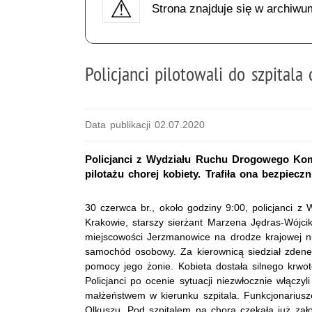
Strona znajduje się w archiwu
Policjanci pilotowali do szpitala
Data publikacji 02.07.2020
Policjanci z Wydziału Ruchu Drogowego Kom
pilotażu chorej kobiety. Trafiła ona bezpiecz
30 czerwca br., około godziny 9:00, policjanci 
Krakowie, starszy sierżant Marzena Jędras-Wójcik
miejscowości Jerzmanowice na drodze krajowej
samochód osobowy. Za kierownicą siedział zdener
pomocy jego żonie. Kobieta dostała silnego krwoto
Policjanci po ocenie sytuacji niezwłocznie włączyl
małżeństwem w kierunku szpitala. Funkcjonariusze
Olkuszu. Pod szpitalem na chorą czekała już zał