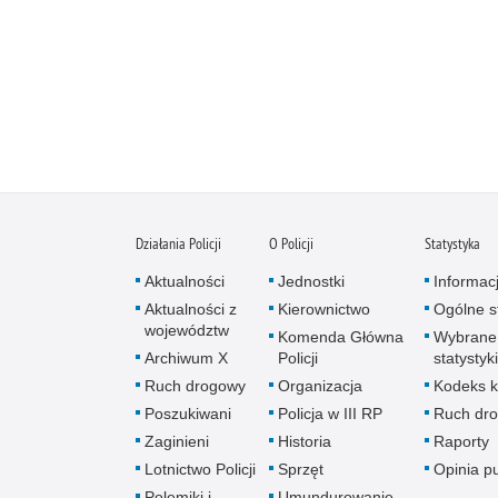
Działania Policji
O Policji
Statystyka
Aktualności
Jednostki
Informac
Aktualności z
Kierownictwo
Ogólne st
województw
Komenda Główna
Wybrane
Archiwum X
Policji
statystyki
Ruch drogowy
Organizacja
Kodeks k
Poszukiwani
Policja w III RP
Ruch dr
Zaginieni
Historia
Raporty
Lotnictwo Policji
Sprzęt
Opinia p
Polemiki i
Umundurowanie