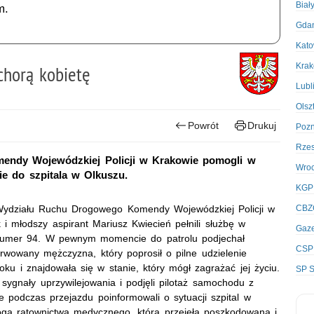
Biał
m.
Gda
Kato
Kra
 chorą kobietę
Lubl
Olsz
Powrót
Drukuj
Poz
Rze
endy Wojewódzkiej Policji w Krakowie pomogli w
Wro
nie do szpitala w Olkuszu.
KGP
z Wydziału Ruchu Drogowego Komendy Wojewódzkiej Policji w
CBZ
 i młodszy aspirant Mariusz Kwiecień pełnili służbę w
Gaze
 numer 94. W pewnym momencie do patrolu podjechał
CSP
wowany mężczyzna, który poprosił o pilne udzielenie
ku i znajdowała się w stanie, który mógł zagrażać jej życiu.
SP S
i sygnały uprzywilejowania i podjęli pilotaż samochodu z
 podczas przejazdu poinformowali o sytuacji szpital w
oga ratownictwa medycznego, która przejęła poszkodowaną i