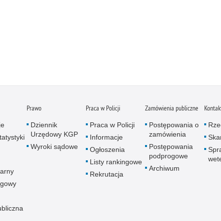
Prawo
Praca w Policji
Zamówienia publiczne
Kontak
je
Dziennik
Praca w Policji
Postępowania o
Rze
Urzędowy KGP
zamówienia
atystyki
Informacje
Skar
Wyroki sądowe
Postępowania
Ogłoszenia
Spr
podprogowe
wet
Listy rankingowe
Archiwum
arny
Rekrutacja
ogowy
ubliczna