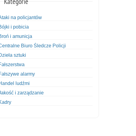
Kategorie
Ataki na policjantów
Bójki i pobicia
Broń i amunicja
Centralne Biuro Śledcze Policji
Dzieła sztuki
Fałszerstwa
Fałszywe alarmy
Handel ludźmi
Jakość i zarządzanie
Kadry
Kobiety w Policji
Korupcja
Kradzież