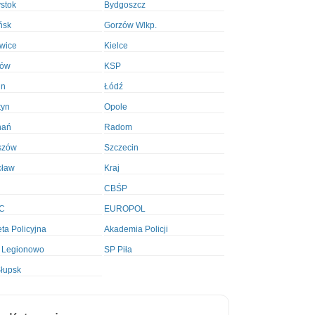
ystok
Bydgoszcz
ńsk
Gorzów Wlkp.
wice
Kielce
ków
KSP
in
Łódź
tyn
Opole
nań
Radom
szów
Szczecin
cław
Kraj
CBŚP
C
EUROPOL
ta Policyjna
Akademia Policji
 Legionowo
SP Piła
łupsk