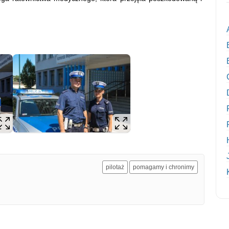
pilotaż
pomagamy i chronimy