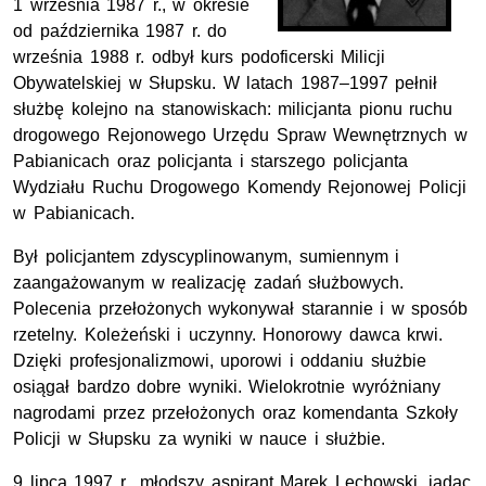
1 września 1987 r., w okresie
od października 1987 r. do
września 1988 r. odbył kurs podoficerski Milicji
Obywatelskiej w Słupsku. W latach 1987–1997 pełnił
służbę kolejno na stanowiskach: milicjanta pionu ruchu
drogowego Rejonowego Urzędu Spraw Wewnętrznych w
Pabianicach oraz policjanta i starszego policjanta
Wydziału Ruchu Drogowego Komendy Rejonowej Policji
w Pabianicach.
Był policjantem zdyscyplinowanym, sumiennym i
zaangażowanym w realizację zadań służbowych.
Polecenia przełożonych wykonywał starannie i w sposób
rzetelny. Koleżeński i uczynny. Honorowy dawca krwi.
Dzięki profesjonalizmowi, uporowi i oddaniu służbie
osiągał bardzo dobre wyniki. Wielokrotnie wyróżniany
nagrodami przez przełożonych oraz komendanta Szkoły
Policji w Słupsku za wyniki w nauce i służbie.
9 lipca 1997 r., młodszy aspirant Marek Lechowski, jadąc