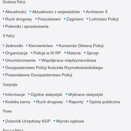
Działania Policji
Aktualności
Aktualności z województw
Archiwum X
Ruch drogowy
Poszukiwani
Zaginieni
Lotnictwo Policji
Polemiki i sprostowania
O Policji
Jednostki
Kierownictwo
Komenda Główna Policji
Organizacja
Policja w III RP
Historia
Sprzęt
Umundurowanie
Współpraca międzynarodowa
Duszpasterstwo Policji Kościoła Rzymskokatolickiego
Prawosławne Duszpasterstwo Policji
Statystyka
Informacje
Ogólne statystyki
Wybrane statystyki
Kodeks karny
Ruch drogowy
Raporty
Opinia publiczna
Prawo
Dziennik Urzędowy KGP
Wyroki sądowe
Praca w Policji