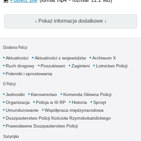
Pobierz plik
(format mp4 - rozmiar 22.1 MB)
↓ Pokaż informacje dodatkowe ↓
Działania Policji
Aktualności
Aktualności z województw
Archiwum X
Ruch drogowy
Poszukiwani
Zaginieni
Lotnictwo Policji
Polemiki i sprostowania
O Policji
Jednostki
Kierownictwo
Komenda Główna Policji
Organizacja
Policja w III RP
Historia
Sprzęt
Umundurowanie
Współpraca międzynarodowa
Duszpasterstwo Policji Kościoła Rzymskokatolickiego
Prawosławne Duszpasterstwo Policji
Statystyka