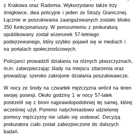
z Krakowa oraz Radomia. Wykorzystano także trzy
śmigłowce, dwa policyjne i jeden ze Straży Granicznej.
Łącznie w poszukiwania zaangażowanych zostało blisko
350 funkcjonariuszy. W porozumieniu z prokuraturą
opublikowany został wizerunek 57-letniego
podejrzewanego, który szybko pojawił się w mediach i
na portalach społecznościowych.
Policjanci prowadzili działania na różnych płaszczyznach,
m.in. zabezpieczając ślady na miejscu zdarzenia oraz
prowadząc szeroko zakrojone działania poszukiwawcze.
W nocy ze środy na czwartek mężczyzna wrócił na teren
swojej posesji. Około godziny 1 w nocy 57-latek
postrzelił się z broni najprawdopodobniej tej samej, której
wcześniej użył. Pomimo natychmiastowo udzielonej
pomocy mężczyzny nie udało się uratować. Decyzją
prokuratora ciało został zabezpieczone do dalszych
badań.