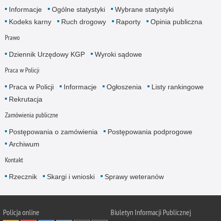
Informacje
Ogólne statystyki
Wybrane statystyki
Kodeks karny
Ruch drogowy
Raporty
Opinia publiczna
Prawo
Dziennik Urzędowy KGP
Wyroki sądowe
Praca w Policji
Praca w Policji
Informacje
Ogłoszenia
Listy rankingowe
Rekrutacja
Zamówienia publiczne
Postępowania o zamówienia
Postępowania podprogowe
Archiwum
Kontakt
Rzecznik
Skargi i wnioski
Sprawy weteranów
Policja
online
Biuletyn Informacji Publicznej