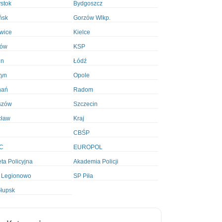
ystok
Bydgoszcz
ńsk
Gorzów Wlkp.
wice
Kielce
ków
KSP
in
Łódź
tyn
Opole
nań
Radom
szów
Szczecin
cław
Kraj
CBŚP
C
EUROPOL
ta Policyjna
Akademia Policji
 Legionowo
SP Piła
łupsk