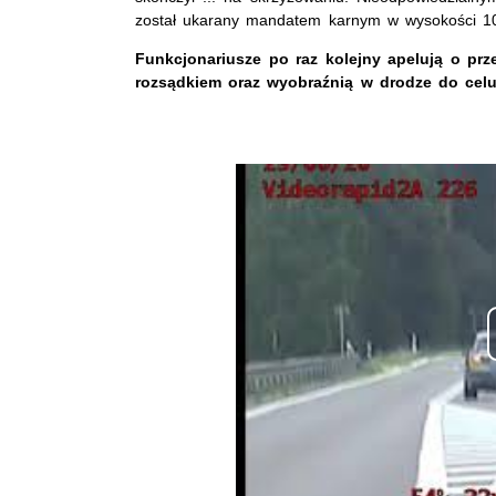
został ukarany mandatem karnym w wysokości 10
Funkcjonariusze po raz kolejny apelują o prz
rozsądkiem oraz wyobraźnią w drodze do celu
Opis filmu: Widać jadące pojazdy.