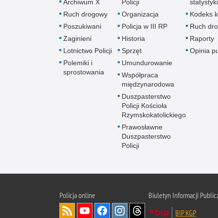
Archiwum X
Policji
statystyki
Ruch drogowy
Organizacja
Kodeks k
Poszukiwani
Policja w III RP
Ruch dr
Zaginieni
Historia
Raporty
Lotnictwo Policji
Sprzęt
Opinia p
Polemiki i
Umundurowanie
sprostowania
Współpraca
międzynarodowa
Duszpasterstwo
Policji Kościoła
Rzymskokatolickiego
Prawosławne
Duszpasterstwo
Policji
Policja
online
Biuletyn Informacji Public
BIP KGP