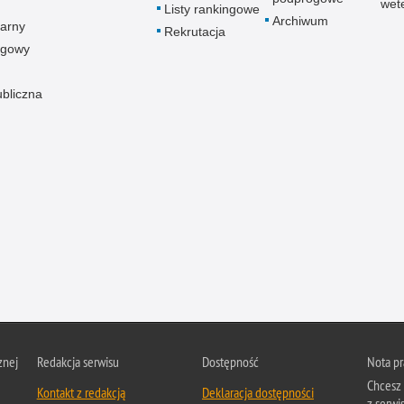
wet
Listy rankingowe
Archiwum
arny
Rekrutacja
ogowy
ubliczna
znej
Redakcja serwisu
Dostępność
Nota p
Chcesz 
Kontakt z redakcją
Deklaracja dostępności
z serwis