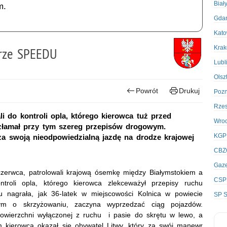
Biał
m.
Gda
Kato
Kra
rze SPEEDU
Lubl
Olsz
Powrót
Drukuj
Poz
Rze
li do kontroli opla, którego kierowca tuż przed
Wro
złamał przy tym szereg przepisów drogowym.
KGP
 za swoją nieodpowiedzialną jazdę na drodze krajowej
CBZ
Gaze
 czerwca, patrolowali krajową ósemkę między Białymstokiem a
CSP
roli opla, którego kierowca zlekceważył przepisy ruchu
nagrała, jak 36-latek w miejscowości Kolnica w powiecie
SP S
ym o skrzyżowaniu, zaczyna wyprzedzać ciąg pojazdów.
wierzchni wyłączonej z ruchu i pasie do skrętu w lewo, a
m kierowcą okazał się obywatel Litwy, który za swój manewr