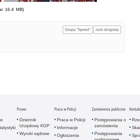
ar 16.4 MB)
Grupa "Speed"
ruch drogowy
Prawo
Praca w Policji
Zamówienia publiczne
Kontak
je
Dziennik
Praca w Policji
Postępowania o
Rze
Urzędowy KGP
zamówienia
atystyki
Informacje
Skar
Wyroki sądowe
Postępowania
Ogłoszenia
Spr
podprogowe