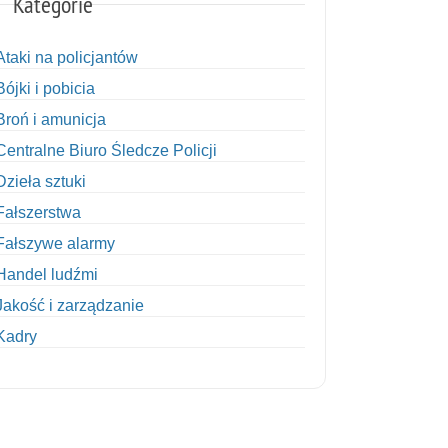
Kategorie
Ataki na policjantów
Bójki i pobicia
Broń i amunicja
Centralne Biuro Śledcze Policji
, zaczyna wyprzedzać ciąg pojazdów. Mężczyzna kontynuuje ten man
Dzieła sztuki
Fałszerstwa
Fałszywe alarmy
Handel ludźmi
Jakość i zarządzanie
Kadry
Kobiety w Policji
Korupcja
Kradzież