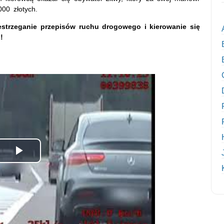
00 złotych.
estrzeganie przepisów ruchu drogowego i kierowanie się
!
 Jeden z kierowców tuż przed znakiem ostrzegającym o skrzyżowaniu
Odtwórz
wideo