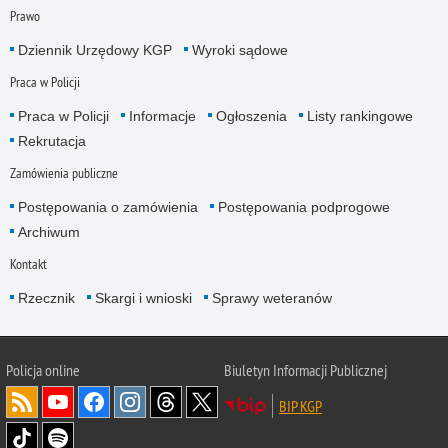
Prawo
Dziennik Urzędowy KGP
Wyroki sądowe
Praca w Policji
Praca w Policji
Informacje
Ogłoszenia
Listy rankingowe
Rekrutacja
Zamówienia publiczne
Postępowania o zamówienia
Postępowania podprogowe
Archiwum
Kontakt
Rzecznik
Skargi i wnioski
Sprawy weteranów
Policja
online
Biuletyn Informacji Publicznej
BIP KGP