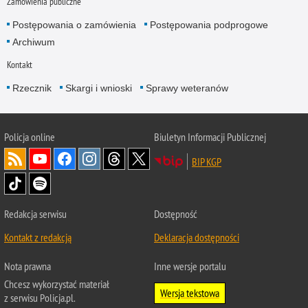
Zamówienia publiczne
Postępowania o zamówienia
Postępowania podprogowe
Archiwum
Kontakt
Rzecznik
Skargi i wnioski
Sprawy weteranów
Policja
online
Biuletyn Informacji Publicznej
BIP KGP
Redakcja serwisu
Dostępność
Kontakt z redakcją
Deklaracja dostępności
Nota prawna
Inne wersje portalu
Chcesz wykorzystać materiał
Wersja tekstowa
z serwisu Policja.pl.