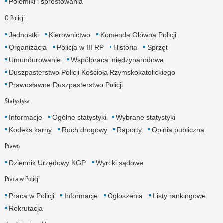
Polemiki i sprostowania
O Policji
Jednostki
Kierownictwo
Komenda Główna Policji
Organizacja
Policja w III RP
Historia
Sprzęt
Umundurowanie
Współpraca międzynarodowa
Duszpasterstwo Policji Kościoła Rzymskokatolickiego
Prawosławne Duszpasterstwo Policji
Statystyka
Informacje
Ogólne statystyki
Wybrane statystyki
Kodeks karny
Ruch drogowy
Raporty
Opinia publiczna
Prawo
Dziennik Urzędowy KGP
Wyroki sądowe
Praca w Policji
Praca w Policji
Informacje
Ogłoszenia
Listy rankingowe
Rekrutacja