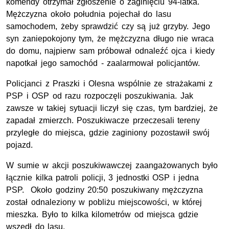
komendy otrzymał zgłoszenie o zaginięciu 94-latka.
Mężczyzna około południa pojechał do lasu
samochodem, żeby sprawdzić czy są już grzyby. Jego
syn zaniepokojony tym, że mężczyzna długo nie wraca
do domu, najpierw sam próbował odnaleźć ojca i kiedy
napotkał jego samochód - zaalarmował policjantów.
Policjanci z Praszki i Olesna wspólnie ze strażakami z
PSP i OSP od razu rozpoczęli poszukiwania. Jak
zawsze w takiej sytuacji liczył się czas, tym bardziej, że
zapadał zmierzch. Poszukiwacze przeczesali tereny
przyległe do miejsca, gdzie zaginiony pozostawił swój
pojazd.
W sumie w akcji poszukiwawczej zaangażowanych było
łącznie kilka patroli policji, 3 jednostki OSP i jedna
PSP. Około godziny 20:50 poszukiwany mężczyzna
został odnaleziony w pobliżu miejscowości, w której
mieszka. Było to kilka kilometrów od miejsca gdzie
wszedł do lasu.