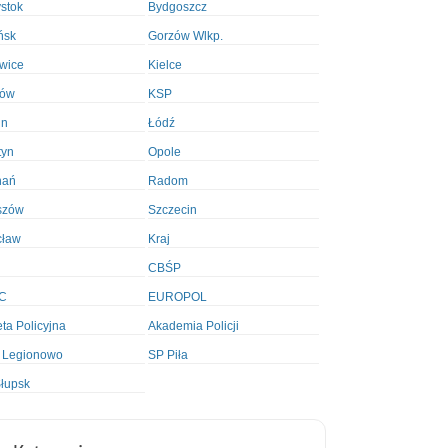
ystok
Bydgoszcz
ńsk
Gorzów Wlkp.
wice
Kielce
ków
KSP
in
Łódź
tyn
Opole
nań
Radom
szów
Szczecin
cław
Kraj
CBŚP
C
EUROPOL
ta Policyjna
Akademia Policji
 Legionowo
SP Piła
łupsk