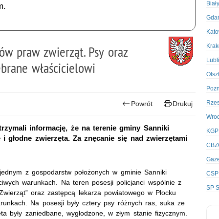
Biał
m.
Gda
Kato
Kra
ów praw zwierząt. Psy oraz
Lubl
brane właścicielowi
Olsz
Poz
Rze
Powrót
Drukuj
Wro
rzymali informację, że na terenie gminy Sanniki
KGP
 i głodne zwierzęta. Za znęcanie się nad zwierzętami
CBZ
Gaze
 w jednym z gospodarstw położonych w gminie Sanniki
CSP
iwych warunkach. Na teren posesji policjanci wspólnie z
SP S
 Zwierząt” oraz zastępcą lekarza powiatowego w Płocku
runkach. Na posesji były cztery psy różnych ras, suka ze
ęta były zaniedbane, wygłodzone, w złym stanie fizycznym.