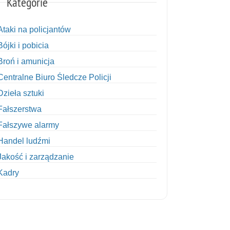
Kategorie
Ataki na policjantów
Bójki i pobicia
Broń i amunicja
Centralne Biuro Śledcze Policji
Dzieła sztuki
Fałszerstwa
Fałszywe alarmy
Handel ludźmi
Jakość i zarządzanie
Kadry
Kobiety w Policji
Korupcja
Kradzież