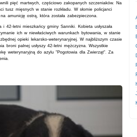
jawnili pięć martwych, częściowo zakopanych szczeniaków. Na
ci tusz mięsnych w stanie rozkładu. W słomie policjanci
 na amunicję ostrą, która została zabezpieczona.
ta i 42-letni mieszkańcy gminy Sanniki. Kobieta usłyszała
rzymanie ich w niewłaściwych warunkach bytowania, w stanie
będnej opieki lekarsko-weterynaryjnej. W najbliższym czasie
ia broni palnej usłyszy 42-letni mężczyzna. Wszystkie
ekę weterynaryjną do azylu "Pogotowia dla Zwierząt". Za
enia.