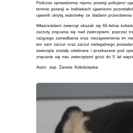
Podczas sprawdzenia rejonu posesji policjanci u
terenie posesji w lodówkach ujawniono pozostałoś
ujawnili ukrytą wiatrówkę ze śladami przerobienia
Właścicielami zwierząt okazali się 65-letnia kobie
zarzuty znęcania się nad zwierzętami, poprzez t
rażącego zaniedbania oraz niezapewnienia im niez
ten sam zarzut oraz zarzut nielegalnego posiadan
zwierzęta zostały odebrane i przekazane pod opi
znęcanie się nas zwierzętami grozi do 5 lat więzi
Autor: asp. Żaneta Kołodziejska