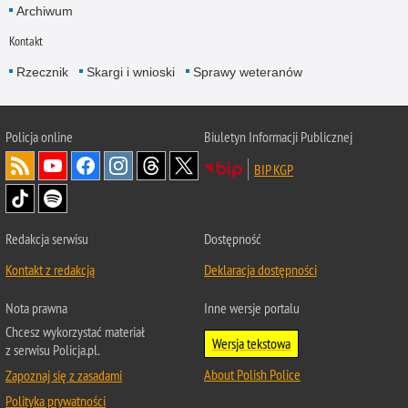
Archiwum
Kontakt
Rzecznik
Skargi i wnioski
Sprawy weteranów
Policja
online
Biuletyn Informacji Publicznej
BIP KGP
Redakcja serwisu
Dostępność
Kontakt z redakcją
Deklaracja dostępności
Nota prawna
Inne wersje portalu
Chcesz wykorzystać materiał
Wersja tekstowa
z serwisu Policja.pl.
About Polish Police
Zapoznaj się z zasadami
Polityka prywatności