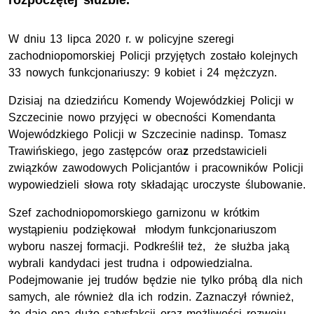
rozpoczętej służbie.
W dniu 13 lipca 2020 r. w policyjne szeregi
zachodniopomorskiej Policji przyjętych zostało kolejnych
33 nowych funkcjonariuszy: 9 kobiet i 24 mężczyzn.
Dzisiaj na dziedzińcu Komendy Wojewódzkiej Policji w
Szczecinie nowo przyjęci w obecności Komendanta
Wojewódzkiego Policji w Szczecinie nadinsp. Tomasz
Trawińskiego, jego zastępców ora
z
przedstawicieli
związków zawodowych Policjantów i pracowników Policji
wypowiedzieli słowa roty składając uroczyste ślubowanie.
Szef zachodniopomorskiego garnizonu w krótkim
wystąpieniu podziękował młodym funkcjonariuszom
wyboru naszej formacji. Podkreślił też, że służba jaką
wybrali kandydaci jest trudna i odpowiedzialna.
Podejmowanie jej trudów będzie nie tylko próbą dla nich
samych, ale również dla ich rodzin. Zaznaczył również,
że daje ona dużo satysfakcji oraz możliwości rozwoju