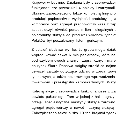
Krajowej w Lublinie. Działania były przeprowadzo
funkcjonariusze przeszukali 4 obiekty i zatrzyma
Ukrainy. Zabezpieczono także kompletną linię pr
produkcji papierosów o wydajności produkcyjnej w
kompresor oraz agregat prądotwórczy wraz z za
zabezpieczyli również ponad milion nielegalnych 
półprodukty służące do produkcji wyrobów tytoni
Polaków był poszukiwany listem gończym.
Z ustaleń śledztwa wynika, że grupa mogła dział
wyprodukować nawet 6 mln papierosów, które nas
pod szyldem dwóch znanych zagranicznych marek 
na rynek Skarb Państwa mógłby stracić co najmni
usłyszeli zarzuty dotyczące udziału w zorganizow
tytoniowych, a także bezprawnego wprowadzeni
towarowym i przestępstw karnoskarbowych. Wszys
Kolejną akcję przeprowadzili funkcjonariusze z 
powiatu pułtuskiego. Tam w jednej z hal magazyn
przejęli specjalistyczne maszyny służące zarówn
agregat prądotwórczy, a nawet maszyną służącą 
Zabezpieczono także blisko 10 ton krajanki tyto