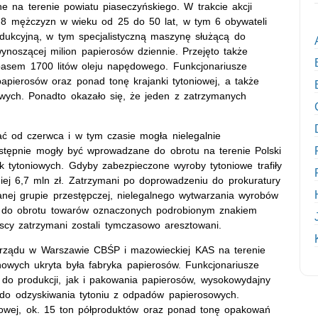
ne na terenie powiatu piaseczyńskiego. W trakcie akcji
li 8 mężczyzn w wieku od 25 do 50 lat, w tym 6 obywateli
odukcyjną, w tym specjalistyczną maszynę służącą do
ynoszącej milion papierosów dziennie. Przejęto także
pasem 1700 litów oleju napędowego. Funkcjonariusze
papierosów oraz ponad tonę krajanki tytoniowej, a także
owych. Ponadto okazało się, że jeden z zatrzymanych
ać od czerwca i w tym czasie mogła nielegalnie
tępnie mogły być wprowadzane do obrotu na terenie Polski
tytoniowych. Gdyby zabezpieczone wyroby tytoniowe trafiły
ej 6,7 mln zł. Zatrzymani po doprowadzeniu do prokuratury
anej grupie przestępczej, nielegalnego wytwarzania wyrobów
a do obrotu towarów oznaczonych podrobionym znakiem
cy zatrzymani zostali tymczasowo aresztowani.
Zarządu w Warszawie CBŚP i mazowieckiej KAS na terenie
owych ukryta była fabryka papierosów. Funkcjonariusze
o do produkcji, jak i pakowania papierosów, wysokowydajny
do odzyskiwania tytoniu z odpadów papierosowych.
niowej, ok. 15 ton półproduktów oraz ponad tonę opakowań