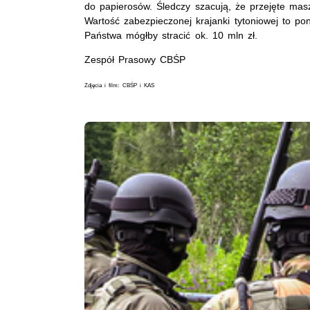
do papierosów. Śledczy szacują, że przejęte mas
Wartość zabezpieczonej krajanki tytoniowej to pon
Państwa mógłby stracić ok. 10 mln zł.
Zespół Prasowy CBŚP
Zdjęcia i film: CBŚP i KAS