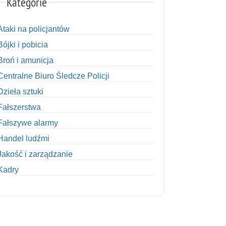
Kategorie
Ataki na policjantów
Bójki i pobicia
Broń i amunicja
Centralne Biuro Śledcze Policji
Dzieła sztuki
Fałszerstwa
Fałszywe alarmy
Handel ludźmi
Jakość i zarządzanie
Kadry
Kobiety w Policji
Korupcja
Kradzież