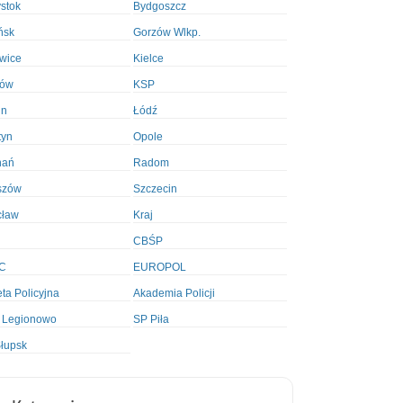
ystok
Bydgoszcz
ńsk
Gorzów Wlkp.
wice
Kielce
ków
KSP
in
Łódź
tyn
Opole
nań
Radom
szów
Szczecin
cław
Kraj
CBŚP
C
EUROPOL
ta Policyjna
Akademia Policji
 Legionowo
SP Piła
łupsk