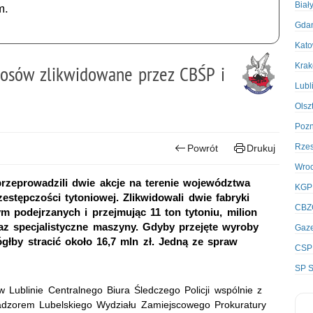
Biał
m.
Gda
Kato
Kra
rosów zlikwidowane przez CBŚP i
Lubl
Olsz
Poz
Rze
Powrót
Drukuj
Wro
rzeprowadzili dwie akcje na terenie województwa
KGP
stępczości tytoniowej. Zlikwidowali dwie fabryki
CBZ
m podejrzanych i przejmując 11 ton tytoniu, milion
az specjalistyczne maszyny. Gdyby przejęte wyroby
Gaze
głby stracić około 16,7 mln zł. Jedną ze spraw
CSP
SP S
w Lublinie Centralnego Biura Śledczego Policji wspólnie z
zorem Lubelskiego Wydziału Zamiejscowego Prokuratury