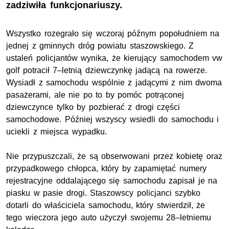
zadziwiła funkcjonariuszy.
Wszystko rozegrało się wczoraj późnym popołudniem na
jednej z gminnych dróg powiatu staszowskiego. Z
ustaleń policjantów wynika, że kierujący samochodem vw
golf potracił 7–letnią dziewczynkę jadącą na rowerze.
Wysiadł z samochodu wspólnie z jadącymi z nim dwoma
pasażerami, ale nie po to by pomóc potrąconej
dziewczynce tylko by pozbierać z drogi części
samochodowe. Później wszyscy wsiedli do samochodu i
uciekli z miejsca wypadku.
Nie przypuszczali, że są obserwowani przez kobietę oraz
przypadkowego chłopca, który by zapamiętać numery
rejestracyjne oddalającego się samochodu zapisał je na
piasku w pasie drogi. Staszowscy policjanci szybko
dotarli do właściciela samochodu, który stwierdził, że
tego wieczora jego auto użyczył swojemu 28–letniemu