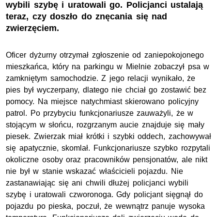
wybili szybę i uratowali go. Policjanci ustalają
teraz, czy doszło do znęcania się nad
zwierzęciem.
Oficer dyżurny otrzymał zgłoszenie od zaniepokojonego
mieszkańca, który na parkingu w Mielnie zobaczył psa w
zamkniętym samochodzie. Z jego relacji wynikało, że
pies był wyczerpany, dlatego nie chciał go zostawić bez
pomocy. Na miejsce natychmiast skierowano policyjny
patrol. Po przybyciu funkcjonariusze zauważyli, że w
stojącym w słońcu, rozgrzanym aucie znajduje się mały
piesek. Zwierzak miał krótki i szybki oddech, zachowywał
się apatycznie, skomlał. Funkcjonariusze szybko rozpytali
okoliczne osoby oraz pracowników pensjonatów, ale nikt
nie był w stanie wskazać właścicieli pojazdu. Nie
zastanawiając się ani chwili dłużej policjanci wybili
szybę i uratowali czworonoga. Gdy policjant sięgnął do
pojazdu po pieska, poczuł, że wewnątrz panuje wysoka