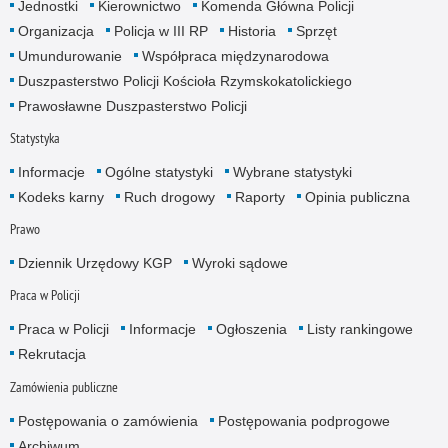
Jednostki
Kierownictwo
Komenda Główna Policji
Organizacja
Policja w III RP
Historia
Sprzęt
Umundurowanie
Współpraca międzynarodowa
Duszpasterstwo Policji Kościoła Rzymskokatolickiego
Prawosławne Duszpasterstwo Policji
Statystyka
Informacje
Ogólne statystyki
Wybrane statystyki
Kodeks karny
Ruch drogowy
Raporty
Opinia publiczna
Prawo
Dziennik Urzędowy KGP
Wyroki sądowe
Praca w Policji
Praca w Policji
Informacje
Ogłoszenia
Listy rankingowe
Rekrutacja
Zamówienia publiczne
Postępowania o zamówienia
Postępowania podprogowe
Archiwum