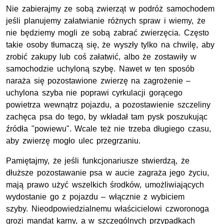
Nie zabierajmy ze sobą zwierząt w podróż samochodem
jeśli planujemy załatwianie różnych spraw i wiemy, że
nie będziemy mogli ze sobą zabrać zwierzęcia. Często
takie osoby tłumaczą się, że wyszły tylko na chwilę, aby
zrobić zakupy lub coś załatwić, albo że zostawiły w
samochodzie uchyloną szybę. Nawet w ten sposób
naraża się pozostawione zwierzę na zagrożenie –
uchylona szyba nie poprawi cyrkulacji gorącego
powietrza wewnątrz pojazdu, a pozostawienie szczeliny
zachęca psa do tego, by wkładał tam pysk poszukując
źródła "powiewu". Wcale też nie trzeba długiego czasu,
aby zwierzę mogło ulec przegrzaniu.
Pamiętajmy, że jeśli funkcjonariusze stwierdzą, że
dłuższe pozostawanie psa w aucie zagraża jego życiu,
mają prawo użyć wszelkich środków, umożliwiających
wydostanie go z pojazdu – włącznie z wybiciem
szyby. Nieodpowiedzialnemu właścicielowi czworonoga
grozi mandat karny, a w szczególnych przypadkach