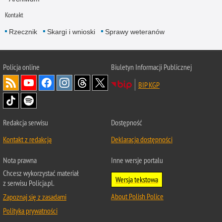
Kontakt
Rzecznik
Skargi i wnioski
Sprawy weteranów
Policja
online
Biuletyn Informacji Publicznej
BIP KGP
Redakcja serwisu
Dostępność
Kontakt z redakcją
Deklaracja dostępności
Nota prawna
Inne wersje portalu
Chcesz wykorzystać materiał
Wersja tekstowa
z serwisu Policja.pl.
About Polish Police
Zapoznaj się z zasadami
Polityka prywatności