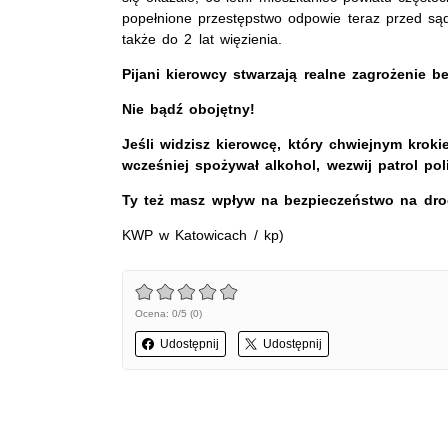
popełnione przestępstwo odpowie teraz przed są
także do 2 lat więzienia.
Pijani kierowcy stwarzają realne zagrożenie
Nie bądź obojętny!
Jeśli widzisz kierowcę, który chwiejnym kr
wcześniej spożywał alkohol, wezwij patrol pol
Ty też masz wpływ na bezpieczeństwo na dro
KWP w Katowicach / kp)
Ocena: 0/5 (0)
Udostępnij
Udostępnij