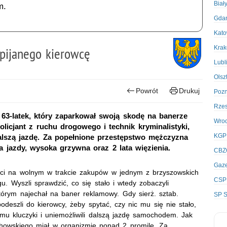
Biał
m.
Gda
Kato
Kra
 pijanego kierowcę
Lubl
Olsz
Powrót
Drukuj
Poz
Rze
63-latek, który zaparkował swoją skodę na banerze
Wro
icjant z ruchu drogowego i technik kryminalistyki,
KGP
alszą jazdę. Za popełnione przestępstwo mężczyzna
 jazdy, wysoka grzywna oraz 2 lata więzienia.
CBZ
Gaze
anci na wolnym w trakcie zakupów w jednym z brzyszowskich
CSP
u. Wyszli sprawdzić, co się stało i wtedy zobaczyli
tórym najechał na baner reklamowy. Gdy sierż. sztab.
SP S
odeszli do kierowcy, żeby spytać, czy nic mu się nie stało,
 mu kluczyki i uniemożliwili dalszą jazdę samochodem. Jak
ochowskiego miał w organizmie ponad 2 promile. Za