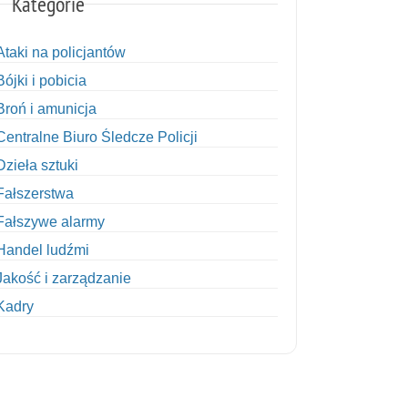
Kategorie
Ataki na policjantów
Bójki i pobicia
Broń i amunicja
Centralne Biuro Śledcze Policji
Dzieła sztuki
Fałszerstwa
Fałszywe alarmy
Handel ludźmi
Jakość i zarządzanie
Kadry
Kobiety w Policji
Korupcja
Kradzież