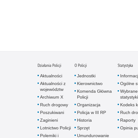
Działania Policji
O Policji
Statystyka
Aktualności
Jednostki
Informac
Aktualności z
Kierownictwo
Ogólne st
województw
Komenda Główna
Wybrane
Archiwum X
Policji
statystyki
Ruch drogowy
Organizacja
Kodeks k
Poszukiwani
Policja w III RP
Ruch dr
Zaginieni
Historia
Raporty
Lotnictwo Policji
Sprzęt
Opinia p
Polemiki i
Umundurowanie