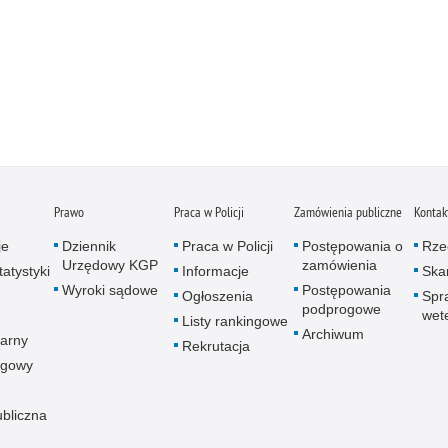
Prawo
Praca w Policji
Zamówienia publiczne
Kontak
je
Dziennik
Praca w Policji
Postępowania o
Rze
Urzędowy KGP
zamówienia
atystyki
Informacje
Skar
Wyroki sądowe
Postępowania
Ogłoszenia
Spr
podprogowe
wet
Listy rankingowe
Archiwum
arny
Rekrutacja
ogowy
ubliczna