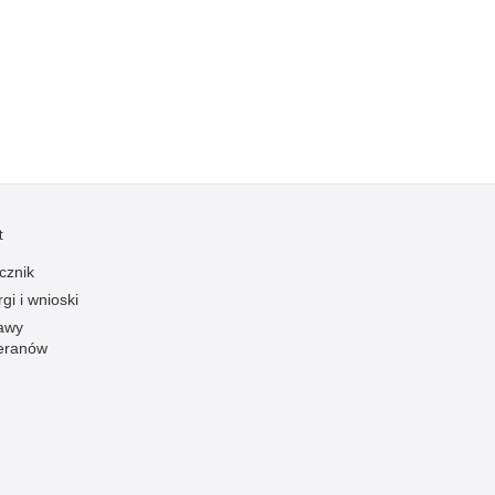
Kradzieże z włamaniem
Kultura
Logistyka, wyposażenie
Materiały wybuchowe
Nagrodzeni policjanci
Napady na banki
Napady na taksówkarzy
t
Napady na tiry
cznik
Nielegalny handel farmaceutykami
gi i wnioski
Nietrzeźwi kierujący
awy
eranów
Nietrzeźwi opiekunowie
Nietrzeźwi pracownicy
Niszczenie mienia
Nowoczesne technologie w pracy Policji
Odpowiedzialność majątkowa Policji