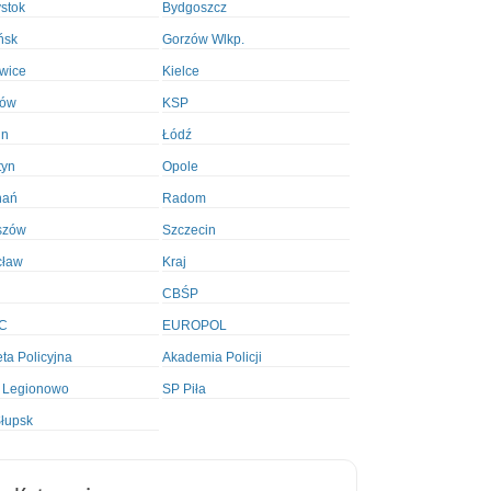
ystok
Bydgoszcz
ńsk
Gorzów Wlkp.
wice
Kielce
ków
KSP
in
Łódź
tyn
Opole
nań
Radom
szów
Szczecin
cław
Kraj
CBŚP
C
EUROPOL
ta Policyjna
Akademia Policji
 Legionowo
SP Piła
łupsk