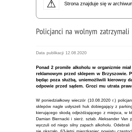
Strona znajduje się w archiwu
Policjanci na wolnym zatrzymali
Data publikacji 12.08.2020
Ponad 2 promile alkoholu w organizmie miał 
reklamowym przed sklepem w Brzyszowie. Pol
będąc poza służbą, uniemożliwili kierowcy d
odpowie przed sądem. Grozi mu utrata prawa
W poniedziałkowy wieczór (10.08.2020 r.) policj
sklepów nagle usłyszeli huk dobiegający z parking
kierującego skodą odjeżdżającego z miejsca, w k
Damian Biernacki i sierż. sztab. Aleksander Van p
wyczuli od niego silny zapach alkoholu. Odebrali
się okazało, 63-letni mieszkaniec powiatu częst