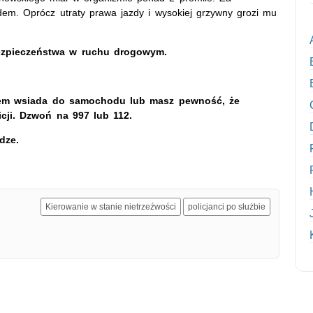
dem. Oprócz utraty prawa jazdy i wysokiej grzywny grozi mu
 bezpieczeństwa w ruchu drogowym.
okiem wsiada do samochodu lub masz pewność, że
icji. Dzwoń na 997 lub 112.
dze.
Kierowanie w stanie nietrzeźwości
policjanci po służbie