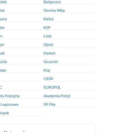
ystok
Bydgoszcz
ńsk
Gorzów Wlkp.
wice
Kielce
ków
KSP
in
Łódź
tyn
Opole
nań
Radom
szów
Szczecin
cław
Kraj
CBŚP
C
EUROPOL
ta Policyjna
Akademia Policji
 Legionowo
SP Piła
łupsk