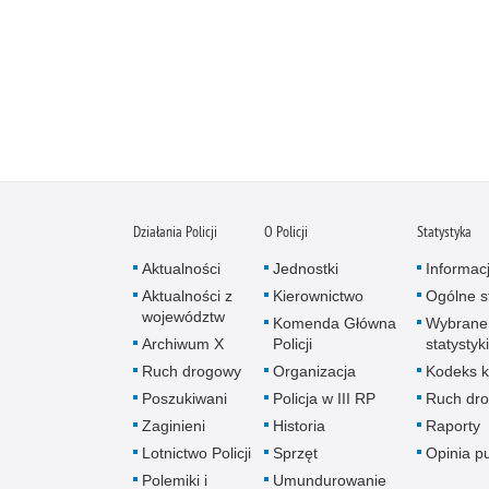
Działania Policji
O Policji
Statystyka
Aktualności
Jednostki
Informac
Aktualności z
Kierownictwo
Ogólne st
województw
Komenda Główna
Wybrane
Archiwum X
Policji
statystyki
Ruch drogowy
Organizacja
Kodeks k
Poszukiwani
Policja w III RP
Ruch dr
Zaginieni
Historia
Raporty
Lotnictwo Policji
Sprzęt
Opinia p
Polemiki i
Umundurowanie