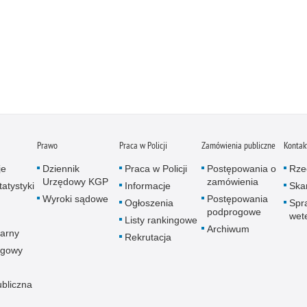
Prawo
Praca w Policji
Zamówienia publiczne
Kontak
je
Dziennik
Praca w Policji
Postępowania o
Rze
Urzędowy KGP
zamówienia
atystyki
Informacje
Skar
Wyroki sądowe
Postępowania
Ogłoszenia
Spr
podprogowe
wet
Listy rankingowe
Archiwum
arny
Rekrutacja
ogowy
ubliczna