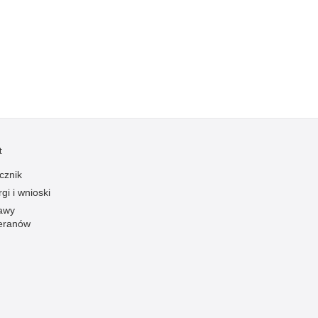
Kradzieże z włamaniem
Kultura
Logistyka, wyposażenie
Materiały wybuchowe
Nagrodzeni policjanci
Napady na banki
Napady na taksówkarzy
t
Napady na tiry
cznik
Nielegalny handel farmaceutykami
gi i wnioski
Nietrzeźwi kierujący
awy
eranów
Nietrzeźwi opiekunowie
Nietrzeźwi pracownicy
Niszczenie mienia
Nowoczesne technologie w pracy Policji
Odpowiedzialność majątkowa Policji