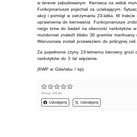
w terenie zabudowanym. Kierowca na widok mundu
Funkcjonariusze pojechali za uciekającym. Sytuacj
akcji i pomógł w zatrzymaniu 23-latka. W trakcie
uprawnienia do kierowania. Funkcjonariusze zrobi
niego krew do badań na obecność narkotyków w 
mundurowi znaleźli blisko 30 gramów marihuany 
Wieruszowa zostali przewiezieni do policyjnej celi.
Za popełnione czyny 23-letniemu kierowcy grozi d
narkotyków do 3 lat więzienia.
(KWP w Gdańsku / kp)
Ocena: 0/5 (0)
Udostępnij
Udostępnij