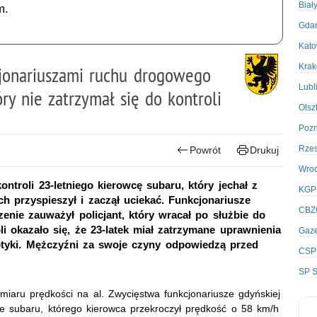
Biał
m.
Gda
Kato
Kra
kcjonariuszami ruchu drogowego
Lubl
ry nie zatrzymał się do kontroli
Olsz
Poz
Rze
Powrót
Drukuj
Wro
ontroli 23-letniego kierowcę subaru, który jechał z
KGP
 przyspieszył i zaczął uciekać. Funkcjonariusze
CBZ
enie zauważył policjant, który wracał po służbie do
li okazało się, że 23-latek miał zatrzymane uprawnienia
Gaze
kotyki. Mężczyźni za swoje czyny odpowiedzą przed
CSP
SP S
miaru prędkości na al. Zwycięstwa funkcjonariusze gdyńskiej
e subaru, którego kierowca przekroczył prędkość o 58 km/h