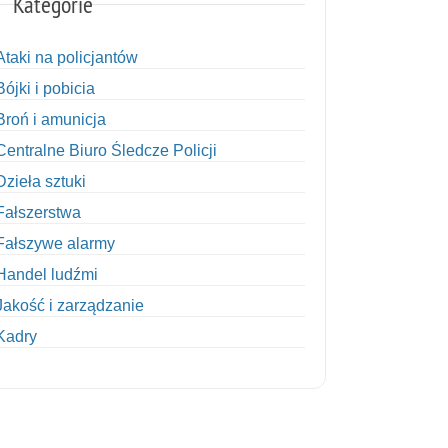
Kategorie
Ataki na policjantów
Bójki i pobicia
Broń i amunicja
Centralne Biuro Śledcze Policji
Dzieła sztuki
Fałszerstwa
Fałszywe alarmy
Handel ludźmi
Jakość i zarządzanie
Kadry
Kobiety w Policji
Korupcja
Kradzież