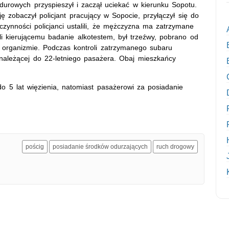
rowych przyspieszył i zaczął uciekać w kierunku Sopotu.
ę zobaczył policjant pracujący w Sopocie, przyłączył się do
 czynności policjanci ustalili, że mężczyzna ma zatrzymane
li kierującemu badanie alkotestem, był trzeźwy, pobrano od
organizmie. Podczas kontroli zatrzymanego subaru
należącej do 22-letniego pasażera. Obaj mieszkańcy
o 5 lat więzienia, natomiast pasażerowi za posiadanie
pościg
posiadanie środków odurzających
ruch drogowy