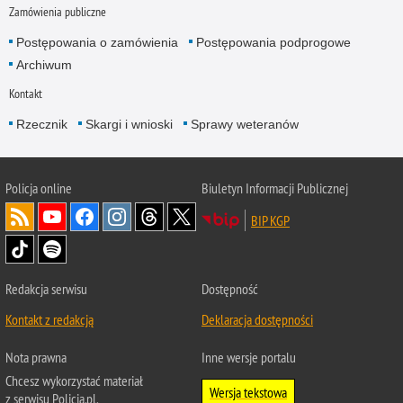
Zamówienia publiczne
Postępowania o zamówienia
Postępowania podprogowe
Archiwum
Kontakt
Rzecznik
Skargi i wnioski
Sprawy weteranów
Policja
online
Biuletyn Informacji Publicznej
BIP KGP
Redakcja serwisu
Dostępność
Kontakt z redakcją
Deklaracja dostępności
Nota prawna
Inne wersje portalu
Chcesz wykorzystać materiał
Wersja tekstowa
z serwisu Policja.pl.