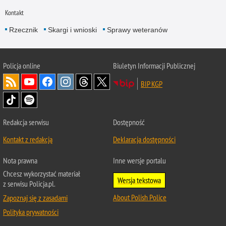
Kontakt
Rzecznik
Skargi i wnioski
Sprawy weteranów
Policja
online
Biuletyn Informacji Publicznej
BIP KGP
Redakcja serwisu
Dostępność
Kontakt z redakcją
Deklaracja dostępności
Nota prawna
Inne wersje portalu
Chcesz wykorzystać materiał
Wersja tekstowa
z serwisu Policja.pl.
About Polish Police
Zapoznaj się z zasadami
Polityka prywatności