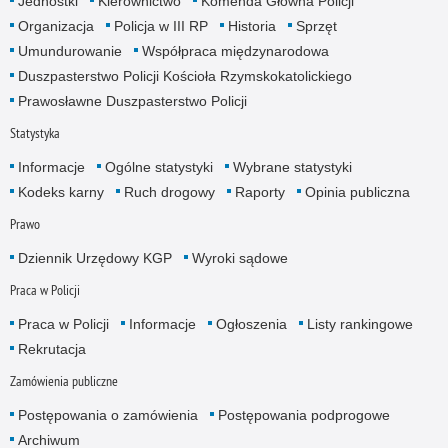
Jednostki
Kierownictwo
Komenda Główna Policji
Organizacja
Policja w III RP
Historia
Sprzęt
Umundurowanie
Współpraca międzynarodowa
Duszpasterstwo Policji Kościoła Rzymskokatolickiego
Prawosławne Duszpasterstwo Policji
Statystyka
Informacje
Ogólne statystyki
Wybrane statystyki
Kodeks karny
Ruch drogowy
Raporty
Opinia publiczna
Prawo
Dziennik Urzędowy KGP
Wyroki sądowe
Praca w Policji
Praca w Policji
Informacje
Ogłoszenia
Listy rankingowe
Rekrutacja
Zamówienia publiczne
Postępowania o zamówienia
Postępowania podprogowe
Archiwum