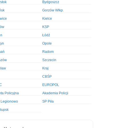
ystok
Bydgoszcz
ńsk
Gorzów Wlkp.
wice
Kielce
ków
KSP
in
Łódź
tyn
Opole
nań
Radom
szów
Szczecin
cław
Kraj
CBŚP
C
EUROPOL
ta Policyjna
Akademia Policji
 Legionowo
SP Piła
łupsk