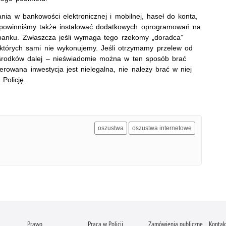
ia w bankowości elektronicznej i mobilnej, haseł do konta,
ie powinniśmy także instalować dodatkowych oprogramowań na
 banku. Zwłaszcza jeśli wymaga tego rzekomy „doradca”
 których sami nie wykonujemy. Jeśli otrzymamy przelew od
środków dalej – nieświadomie można w ten sposób brać
erowana inwestycja jest nielegalna, nie należy brać w niej
Policję.
oszustwa
oszustwa internetowe
Prawo
Praca w Policji
Zamówienia publiczne
Kontak