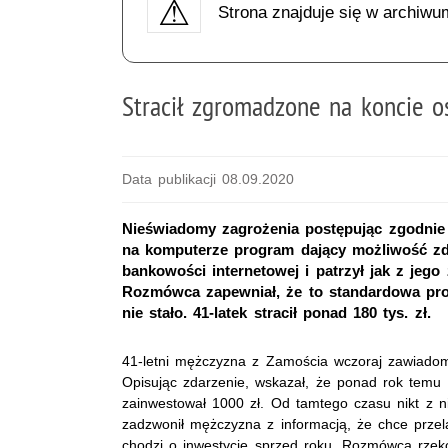
Strona znajduje się w archiwu
Stracił zgromadzone na koncie o
Data publikacji 08.09.2020
Nieświadomy zagrożenia postępując zgodnie 
na komputerze program dający możliwość zda
bankowości internetowej i patrzył jak z jego
Rozmówca zapewniał, że to standardowa proc
nie stało. 41-latek stracił ponad 180 tys. zł.
41-letni mężczyzna z Zamościa wczoraj zawiadomił
Opisując zdarzenie, wskazał, że ponad rok temu s
zainwestował 1000 zł. Od tamtego czasu nikt z ni
zadzwonił mężczyzna z informacją, że chce przel
chodzi o inwestycje sprzed roku. Rozmówca rzeko