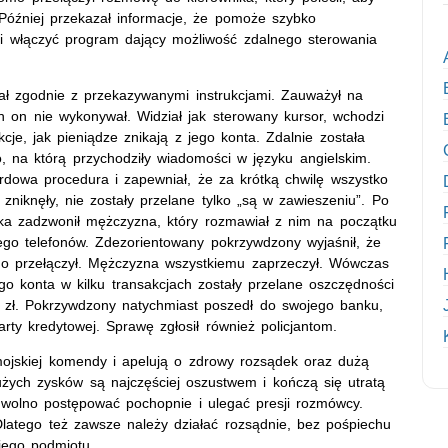
Później przekazał informacje, że pomoże szybko
si włączyć program dający możliwość zdalnego sterowania
ł zgodnie z przekazywanymi instrukcjami. Zauważył na
h on nie wykonywał. Widział jak sterowany kursor, wchodzi
cje, jak pieniądze znikają z jego konta. Zdalnie została
 na którą przychodziły wiadomości w języku angielskim.
rdowa procedura i zapewniał, że za krótką chwilę wszystko
zniknęły, nie zostały przelane tylko „są w zawieszeniu”. Po
tka zadzwonił mężczyzna, który rozmawiał z nim na początku
iego telefonów. Zdezorientowany pokrzywdzony wyjaśnił, że
go przełączył. Mężczyzna wszystkiemu zaprzeczył. Wówczas
ego konta w kilku transakcjach zostały przelane oszczędności
 zł. Pokrzywdzony natychmiast poszedł do swojego banku,
arty kredytowej. Sprawę zgłosił również policjantom.
mojskiej komendy i apelują o zdrowy rozsądek oraz dużą
użych zysków są najczęściej oszustwem i kończą się utratą
e wolno postępować pochopnie i ulegać presji rozmówcy.
 Dlatego też zawsze należy działać rozsądnie, bez pośpiechu
iego podmiotu.