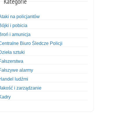
Kategorie
Ataki na policjantów
Bójki i pobicia
Broń i amunicja
Centralne Biuro Śledcze Policji
Dzieła sztuki
Fałszerstwa
Fałszywe alarmy
Handel ludźmi
Jakość i zarządzanie
Kadry
Kobiety w Policji
Korupcja
Kradzież