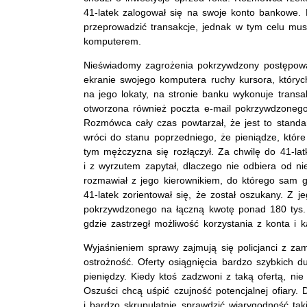
41-latek zalogował się na swoje konto bankowe. 
przeprowadzić transakcje, jednak w tym celu mu
komputerem.
Nieświadomy zagrożenia pokrzywdzony postępowa
ekranie swojego komputera ruchy kursora, któryc
na jego lokaty, na stronie banku wykonuje transak
otworzona również poczta e-mail pokrzywdzonego,
Rozmówca cały czas powtarzał, że jest to standa
wróci do stanu poprzedniego, że pieniądze, które 
tym mężczyzna się rozłączył. Za chwilę do 41-la
i z wyrzutem zapytał, dlaczego nie odbiera od n
rozmawiał z jego kierownikiem, do którego sam 
41-latek zorientował się, że został oszukany. Z j
pokrzywdzonego na łączną kwotę ponad 180 tys.
gdzie zastrzegł możliwość korzystania z konta i k
Wyjaśnieniem sprawy zajmują się policjanci z za
ostrożność. Oferty osiągnięcia bardzo szybkich d
pieniędzy. Kiedy ktoś zadzwoni z taką ofertą, ni
Oszuści chcą uśpić czujność potencjalnej ofiary.
i bardzo skrupulatnie sprawdzić wiarygodność tak