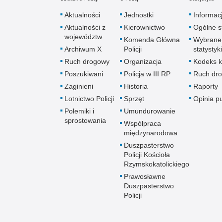
Aktualności
Jednostki
Informac
Aktualności z
Kierownictwo
Ogólne st
województw
Komenda Główna
Wybrane
Archiwum X
Policji
statystyki
Ruch drogowy
Organizacja
Kodeks k
Poszukiwani
Policja w III RP
Ruch dr
Zaginieni
Historia
Raporty
Lotnictwo Policji
Sprzęt
Opinia p
Polemiki i
Umundurowanie
sprostowania
Współpraca
międzynarodowa
Duszpasterstwo
Policji Kościoła
Rzymskokatolickiego
Prawosławne
Duszpasterstwo
Policji