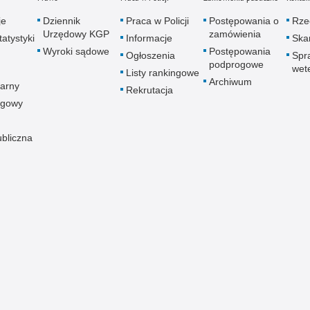
je
Dziennik
Praca w Policji
Postępowania o
Rze
Urzędowy KGP
zamówienia
atystyki
Informacje
Skar
Wyroki sądowe
Postępowania
Ogłoszenia
Spr
podprogowe
wet
Listy rankingowe
Archiwum
arny
Rekrutacja
ogowy
ubliczna