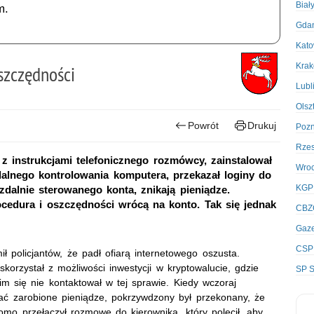
Biał
m.
Gda
Kato
Kra
szczędności
Lubl
Olsz
Powrót
Drukuj
Poz
Rze
z instrukcjami telefonicznego rozmówcy, zainstalował
Wro
lnego kontrolowania komputera, przekazał loginy do
KGP
 zdalnie sterowanego konta, znikają pieniądze.
edura i oszczędności wrócą na konto. Tak się jednak
CBZ
Gaze
CSP
 policjantów, że padł ofiarą internetowego oszusta.
korzystał z możliwości inwestycji w kryptowalucie, gdzie
SP S
m się nie kontaktował w tej sprawie. Kiedy wczoraj
ać zarobione pieniądze, pokrzywdzony był przekonany, że
mo przełączył rozmowę do kierownika, który polecił, aby