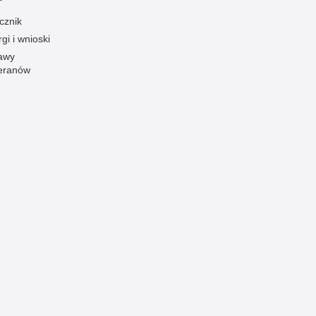
Ofiarni i odważni
cznik
gi i wnioski
Opinia publiczna
awy
Oszustwa
eranów
Pedofilia, pornografia dziecięca
Piractwo przemysłowe
Podrabianie znaków towarowych
Pogryzienia przez psy
Polemiki i sprostowania
Policja inaczej
Policjant z pasją
Porwania
Pożary i podpalenia
Pranie brudnych pieniędzy
Prawa człowieka