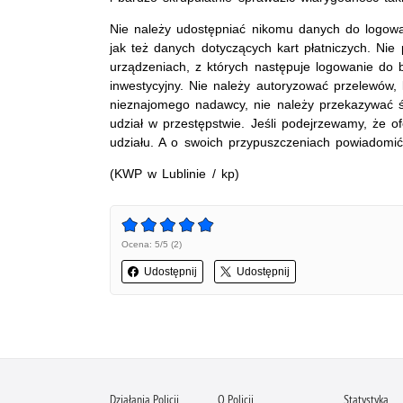
Nie należy udostępniać nikomu danych do logowan
jak też danych dotyczących kart płatniczych. N
urządzeniach, z których następuje logowanie do
inwestycyjny. Nie należy autoryzować przelewów,
nieznajomego nadawcy, nie należy przekazywać 
udział w przestępstwie. Jeśli podejrzewamy, że of
udziału. A o swoich przypuszczeniach powiadomić 
(KWP w Lublinie / kp)
Ocena: 5/5 (2)
Udostępnij
Udostępnij
Działania Policji
O Policji
Statystyka