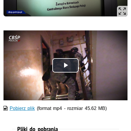
Odtwórz
wideo
Pobierz plik
(format mp4 - rozmiar 45.62 MB)
Pliki do pobrania