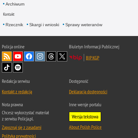
Archiwum
Kontakt
Rzecznik
Skargi i wnioski
Sprawy weteranów
Policja
online
Biuletyn Informacji Publicznej
BIP KGP
Redakcja serwisu
Dostępność
Kontakt z redakcją
Deklaracja dostępności
Nota prawna
Inne wersje portalu
Chcesz wykorzystać materiał
Wersja tekstowa
z serwisu Policja.pl.
About Polish Police
Zapoznaj się z zasadami
Polityka prywatności