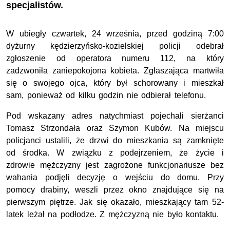
specjalistów.
W ubiegły czwartek, 24 września, przed godziną 7:00
dyżurny kędzierzyńsko-kozielskiej policji odebrał
zgłoszenie od operatora numeru 112, na który
zadzwoniła zaniepokojona kobieta. Zgłaszająca martwiła
się o swojego ojca, który był schorowany i mieszkał
sam, ponieważ od kilku godzin nie odbierał telefonu.
Pod wskazany adres natychmiast pojechali sierżanci
Tomasz Strzondała oraz Szymon Kubów. Na miejscu
policjanci ustalili, że drzwi do mieszkania są zamknięte
od środka. W związku z podejrzeniem, że życie i
zdrowie mężczyzny jest zagrożone funkcjonariusze bez
wahania podjęli decyzję o wejściu do domu. Przy
pomocy drabiny, weszli przez okno znajdujące się na
pierwszym piętrze. Jak się okazało, mieszkający tam 52-
latek leżał na podłodze. Z mężczyzną nie było kontaktu.