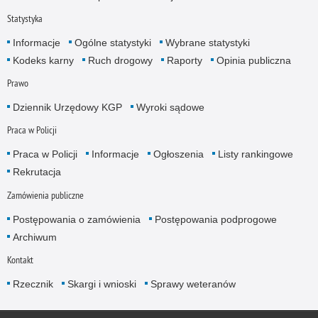
Statystyka
Informacje
Ogólne statystyki
Wybrane statystyki
Kodeks karny
Ruch drogowy
Raporty
Opinia publiczna
Prawo
Dziennik Urzędowy KGP
Wyroki sądowe
Praca w Policji
Praca w Policji
Informacje
Ogłoszenia
Listy rankingowe
Rekrutacja
Zamówienia publiczne
Postępowania o zamówienia
Postępowania podprogowe
Archiwum
Kontakt
Rzecznik
Skargi i wnioski
Sprawy weteranów