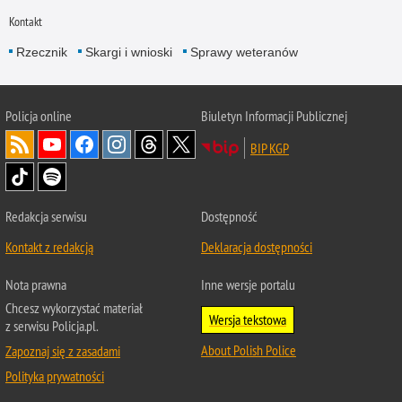
Kontakt
Rzecznik
Skargi i wnioski
Sprawy weteranów
Policja
online
Biuletyn Informacji Publicznej
BIP KGP
Redakcja serwisu
Dostępność
Kontakt z redakcją
Deklaracja dostępności
Nota prawna
Inne wersje portalu
Chcesz wykorzystać materiał
Wersja tekstowa
z serwisu Policja.pl.
About Polish Police
Zapoznaj się z zasadami
Polityka prywatności