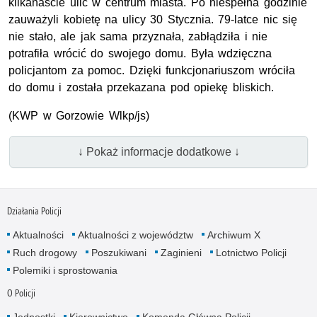
kilkanaście ulic w centrum miasta. Po niespełna godzinie
zauważyli kobietę na ulicy 30 Stycznia. 79-latce nic się
nie stało, ale jak sama przyznała, zabłądziła i nie
potrafiła wrócić do swojego domu. Była wdzięczna
policjantom za pomoc. Dzięki funkcjonariuszom wróciła
do domu i została przekazana pod opiekę bliskich.
(KWP w Gorzowie Wlkp/js)
↓ Pokaż informacje dodatkowe ↓
Działania Policji
Aktualności
Aktualności z województw
Archiwum X
Ruch drogowy
Poszukiwani
Zaginieni
Lotnictwo Policji
Polemiki i sprostowania
O Policji
Jednostki
Kierownictwo
Komenda Główna Policji