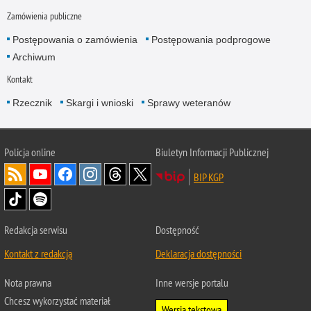
Zamówienia publiczne
Postępowania o zamówienia
Postępowania podprogowe
Archiwum
Kontakt
Rzecznik
Skargi i wnioski
Sprawy weteranów
Policja
online
Biuletyn Informacji Publicznej
BIP KGP
Redakcja serwisu
Dostępność
Kontakt z redakcją
Deklaracja dostępności
Nota prawna
Inne wersje portalu
Chcesz wykorzystać materiał
Wersja tekstowa