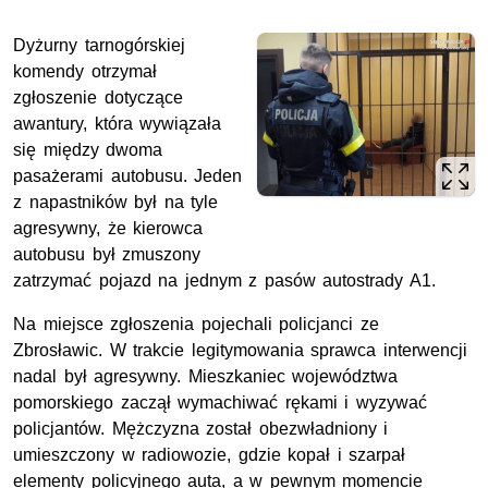
Dyżurny tarnogórskiej
komendy otrzymał
zgłoszenie dotyczące
awantury, która wywiązała
się między dwoma
pasażerami autobusu. Jeden
z napastników był na tyle
agresywny, że kierowca
autobusu był zmuszony
zatrzymać pojazd na jednym z pasów autostrady A1.
Na miejsce zgłoszenia pojechali policjanci ze
Zbrosławic. W trakcie legitymowania sprawca interwencji
nadal był agresywny. Mieszkaniec województwa
pomorskiego zaczął wymachiwać rękami i wyzywać
policjantów. Mężczyzna został obezwładniony i
umieszczony w radiowozie, gdzie kopał i szarpał
elementy policyjnego auta, a w pewnym momencie