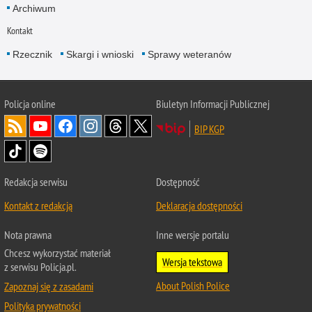
Archiwum
Kontakt
Rzecznik
Skargi i wnioski
Sprawy weteranów
Policja
online
Biuletyn Informacji Publicznej
BIP KGP
Redakcja serwisu
Dostępność
Kontakt z redakcją
Deklaracja dostępności
Nota prawna
Inne wersje portalu
Chcesz wykorzystać materiał
Wersja tekstowa
z serwisu Policja.pl.
About Polish Police
Zapoznaj się z zasadami
Polityka prywatności